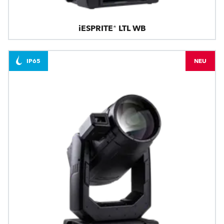
iESPRITE® LTL WB
IP65
NEU