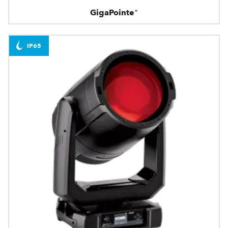
GigaPointe®
IP65