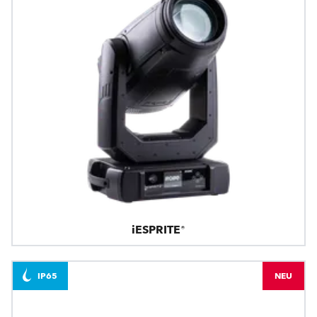
iESPRITE®
IP65
NEU