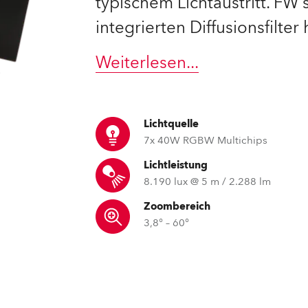
typischem Lichtaustritt. FW 
integrierten Diffusionsfilter
e Road
ng's technology SHED
Weiterlesen
...
ighting
Lichtquelle
ime
7x 40W RGBW Multichips
utschland
Lichtleistung
8.190 lux @ 5 m / 2.288 lm
Zoombereich
3,8° – 60°