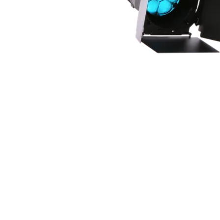
Robe On Th
Robe lighti
ProMotion L
Robe Marit
Avolites De