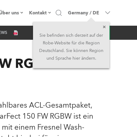
Über uns
Kontakt
Germany
/
DE
Anfrage
EWS
Firmenprofil
Hauptsitz
Sie befinden sich derzeit auf der
Robe-Website für die Region
Made in the EU
Hauptsitz & Werk
Deutschland. Sie können Region
 FW RGBW
und Sprache hier ändern.
Eigentümer
Niederlassungen
Geschichte
Nordamerika und Karibik
Jobs
Mittlerer Osten
zahlbares ACL-Gesamtpaket,
Kariéra (CZ)
Asien & Pazifikregion
 ParFect 150 FW RGBW ist ein
r mit einem Fresnel Wash-
Rechtliches
Vereinigtes Königreich und
Irland