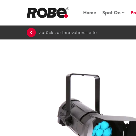
Home
Spot On
Pr
Zurück zur Innovationsseite
Messen & E
Technische 
NRG (Next R
Germany
iSeries
Tipps, Trick
RoboSpot Tu
Robe On Loc