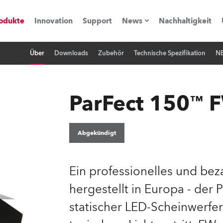
odukte
Innovation
Support
News
Nachhaltigkeit
Über
Downloads
Zubehör
Technische Spezifikation
N
vents
Pressemitteilungen
Trainings & Workshops
Referenz
ParFect 150™
obe Generation)
Abgekündigt
s und Tutorials
Ein professionelles und be
hergestellt in Europa - der
torials
statischer LED-Scheinwerfe
ation