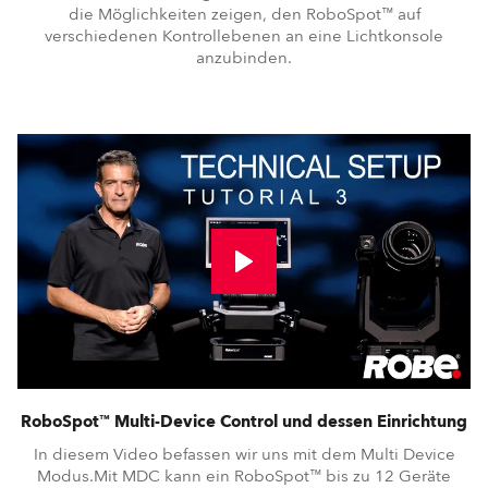
die Möglichkeiten zeigen, den RoboSpot™ auf
verschiedenen Kontrollebenen an eine Lichtkonsole
anzubinden.
RoboSpot™ Multi-Device Control und dessen Einrichtung
In diesem Video befassen wir uns mit dem Multi Device
Modus.Mit MDC kann ein RoboSpot™ bis zu 12 Geräte