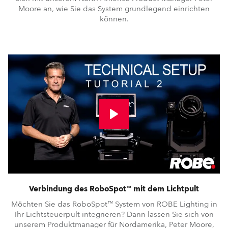
Moore an, wie Sie das System grundlegend einrichten
können.
Verbindung des RoboSpot™ mit dem Lichtpult
Möchten Sie das RoboSpot™ System von ROBE Lighting in
Ihr Lichtsteuerpult integrieren? Dann lassen Sie sich von
unserem Produktmanager für Nordamerika, Peter Moore,