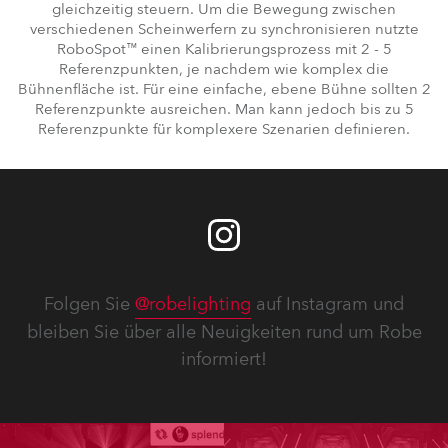
gleichzeitig steuern. Um die Bewegung zwischen
verschiedenen Scheinwerfern zu synchronisieren nutzte
RoboSpot™ einen Kalibrierungsprozess mit 2 - 5
Referenzpunkten, je nachdem wie komplex die
Bühnenfläche ist. Für eine einfache, ebene Bühne sollten 2
Referenzpunkte ausreichen. Man kann jedoch bis zu 5
Referenzpunkte für komplexere Szenarien definieren.
Folgen Sie
@robelighting
auf Instagram und
bleiben Sie über alle Neuigkeiten rund um Robe
informiert!