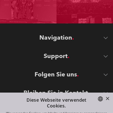
Navigation
Support
Folgen Sie uns
Bleiben Sie in Kontakt
×
Diese Webseite verwendet
Cookies.
ENGLISH