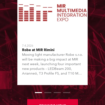
7.4.2026
Robe at MIR Rimini
Moving light manufacturer Robe s.r.o.
will be making a big impact at MIR
next week, launching four important
new products – LEDBeam 200,
Arianne6, T3 Profile FS, and T10 MFS
– on Booth 01, Hall A5C5, as part of
Italian distributor RM Multimedia’s
large stand at the three-day trade
show, staged at the Rimini Expo
Centre, Italy.