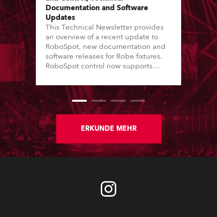
Documentation and Software
Updates
This Technical Newsletter provides
an overview of a recent update to
RoboSpot, new documentation and
software releases for Robe fixtures.
RoboSpot control now supports
additional fixture models and Virtual
Colour channels, while various fixes
enhance reliability and workflow.
New Service Manuals, Technical
Bulletins and updated Spare Parts
Price Lists are available for
ERKUNDE MEHR
download. In addition, software
updates for lighting fixtures
introduce new features, performance
improvements and bug fixes.
Detailed notes for each fixture follow.