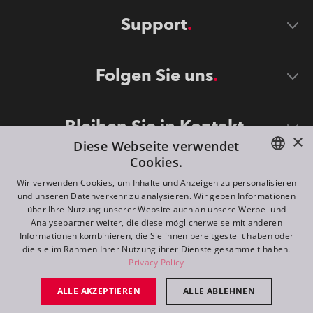
Support
Folgen Sie uns
Bleiben Sie in Kontakt
×
Diese Webseite verwendet
Cookies.
ENGLISH
Wir verwenden Cookies, um Inhalte und Anzeigen zu personalisieren
und unseren Datenverkehr zu analysieren. Wir geben Informationen
DE
über Ihre Nutzung unserer Website auch an unsere Werbe- und
Analysepartner weiter, die diese möglicherweise mit anderen
FR
Informationen kombinieren, die Sie ihnen bereitgestellt haben oder
©
2026
ROBE lighting s.r.o.
die sie im Rahmen Ihrer Nutzung ihrer Dienste gesammelt haben.
RU
Privacy Policy
All rights reserved. Created by
Appio
ALLE AKZEPTIEREN
ALLE ABLEHNEN
Switch to desktop mode