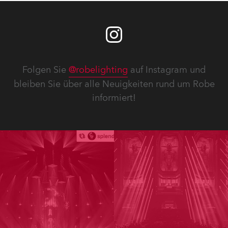
Folgen Sie
@robelighting
auf Instagram und
bleiben Sie über alle Neuigkeiten rund um Robe
informiert!