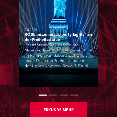
6.8.2026
ROBE inszeniert „Liberty Lights“ an
der Freiheitsstatue
Der französische Künstler und
Musikproduzent Michael Canitrot trat
im Rahmen von „Liberty Lights“ als
erster DJ an der Freiheitsstatue in
der Upper New York Bay auf. Für die
audiovisuelle Inszenierung setzte
das Team von High Scream unter
anderem auf ROBE iBOLT,
MegaPointe und iSpiiderX. Die
Performance knüpfte an Canitrots
„Monumental“-Konzept an und
verband elektronische Musik, Licht,
Laser und Tanz mit einem der
ERKUNDE MEHR
bekanntesten Monumente der Welt.