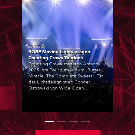
20.2.2026
ROBE Moving Lights prägen
Counting Crows Tourlook
Counting Crows starteten Anfang
2025 ihre Tour zum Album „Butter
Miracle, The Complete Sweets“. Für
das Lichtdesign stieg Conner
Ostrowski von Wide Open
Productions als Lichtdesigner ins
Kreativteam ein und setzte den
visuellen Schwerpunkt bewusst auf
Beleuchtung, da keine
Videoelemente auf der Bühne
vorgesehen waren.