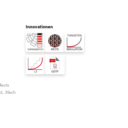
Deutschland
Frankreich
Innovationen
Tschechien und Slowakei
Internationaler Vertrieb
Global
Europa
fects
t, 3fach
Russischsprachige Gebiete
Lateinamerika
Business Development