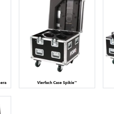
mera
Vierfach Case Spikie™