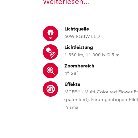
Weiterlesen
...
e Road
ng's technology SHED
Lichtquelle
60W RGBW LED
ighting
Lichtleistung
1.550 lm, 11.000 lx @ 5 m
ime
Zoombereich
utschland
4°–28°
Effekte
MCFE™ - Multi-Coloured Flower Ef
(patentiert), Farbregenbogen-Effek
Prisma