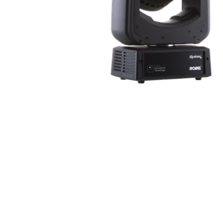
Robe On Th
Robe lighti
ProMotion L
Robe Marit
Avolites De