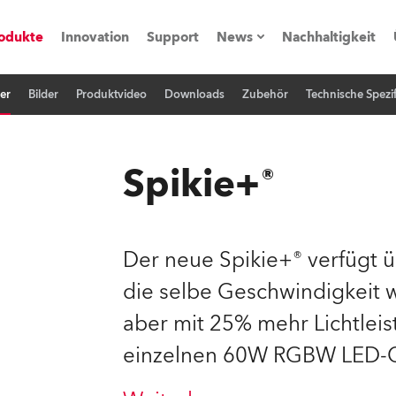
odukte
Innovation
Support
News
Nachhaltigkeit
er
Bilder
Produktvideo
Downloads
Zubehör
Technische Spezif
vents
Pressemitteilungen
Trainings & Workshops
Referenz
Spikie+®
obe Generation)
Der neue Spikie+® verfügt 
die selbe Geschwindigkeit wi
s und Tutorials
aber mit 25% mehr Lichtlei
torials
einzelnen 60W RGBW LED-Q
ation