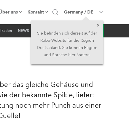
Über uns
Kontakt
Germany
/
DE
Anfrage
ikation
NEWS
Firmenprofil
Hauptsitz
Sie befinden sich derzeit auf der
Robe-Website für die Region
Made in the EU
Hauptsitz & Werk
Deutschland. Sie können Region
und Sprache hier ändern.
Eigentümer
Niederlassungen
Geschichte
Nordamerika und Karibik
über das gleiche Gehäuse und
Jobs
Mittlerer Osten
e der bekannte Spikie, liefert
stung noch mehr Punch aus einer
Kariéra (CZ)
Asien & Pazifikregion
uelle!
Rechtliches
Vereinigtes Königreich und
Irland