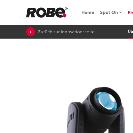
Home
Spot On
Pr
Zurück zur Innovationsseite
Üb
Messen & E
Technische 
NRG (Next R
Germany
iSeries
Tipps, Trick
RoboSpot Tu
Robe On Loc