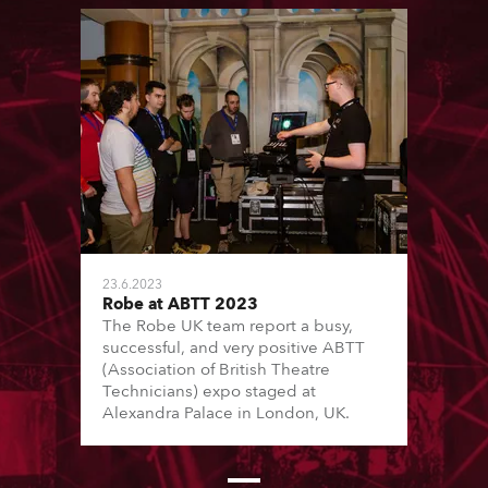
23.6.2023
Robe at ABTT 2023
The Robe UK team report a busy,
successful, and very positive ABTT
(Association of British Theatre
Technicians) expo staged at
Alexandra Palace in London, UK.