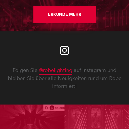
ERKUNDE MEHR
Folgen Sie
@robelighting
auf Instagram und
bleiben Sie über alle Neuigkeiten rund um Robe
informiert!