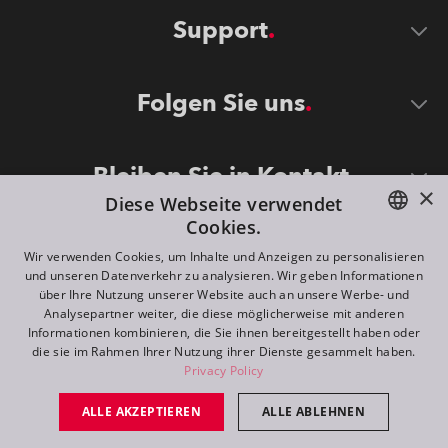
Support
Folgen Sie uns
Bleiben Sie in Kontakt
×
Diese Webseite verwendet
Cookies.
ENGLISH
Wir verwenden Cookies, um Inhalte und Anzeigen zu personalisieren
und unseren Datenverkehr zu analysieren. Wir geben Informationen
DE
über Ihre Nutzung unserer Website auch an unsere Werbe- und
Analysepartner weiter, die diese möglicherweise mit anderen
FR
Informationen kombinieren, die Sie ihnen bereitgestellt haben oder
©
2026
ROBE lighting s.r.o.
die sie im Rahmen Ihrer Nutzung ihrer Dienste gesammelt haben.
RU
Privacy Policy
All rights reserved. Created by
Appio
ALLE AKZEPTIEREN
ALLE ABLEHNEN
Switch to desktop mode