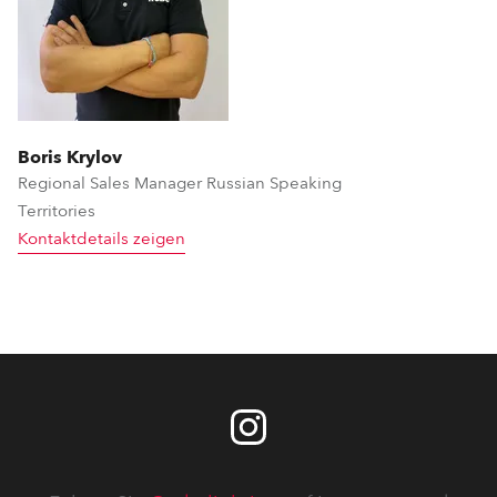
Boris Krylov
Regional Sales Manager Russian Speaking
Territories
Kontaktdetails zeigen