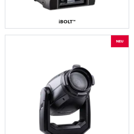
iBOLT™
NEU