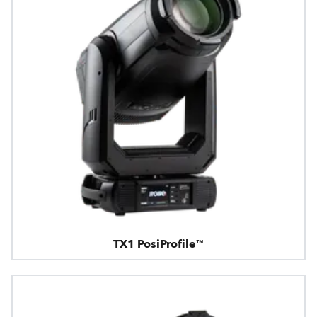
TX1 PosiProfile™