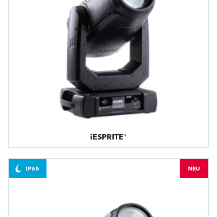
iESPRITE®
IP65
NEU