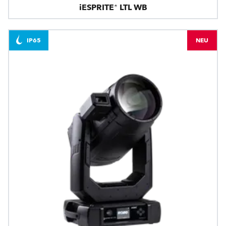
iESPRITE® LTL WB
IP65
NEU