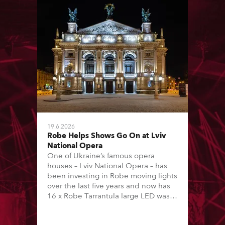
19.6.2026
Robe Helps Shows Go On at Lviv
National Opera
One of Ukraine’s famous opera
houses – Lviv National Opera – has
been investing in Robe moving lights
over the last five years and now has
16 x Robe Tarrantula large LED wash
beams and 22 x T1 Profiles, which
are among 146 moving lights in total