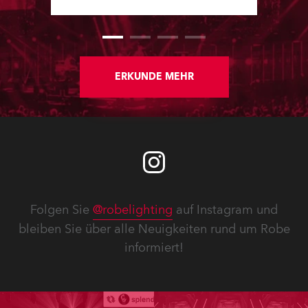
available in the house rig.
ERKUNDE MEHR
Folgen Sie
@robelighting
auf Instagram und
bleiben Sie über alle Neuigkeiten rund um Robe
informiert!