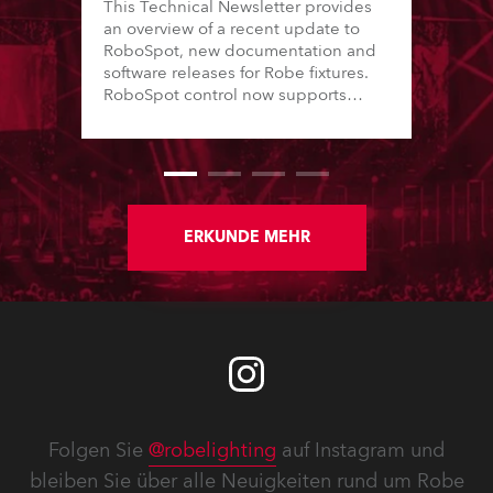
This Technical Newsletter provides
an overview of a recent update to
RoboSpot, new documentation and
software releases for Robe fixtures.
RoboSpot control now supports
additional fixture models and Virtual
Colour channels, while various fixes
enhance reliability and workflow.
New Service Manuals, Technical
Bulletins and updated Spare Parts
Price Lists are available for
ERKUNDE MEHR
download. In addition, software
updates for lighting fixtures
introduce new features, performance
improvements and bug fixes.
Detailed notes for each fixture follow.
Folgen Sie
@robelighting
auf Instagram und
bleiben Sie über alle Neuigkeiten rund um Robe