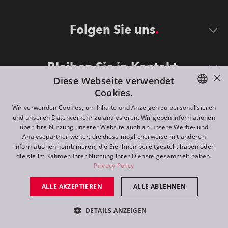
Folgen Sie uns
Bleiben Sie in Kontakt
×
Diese Webseite verwendet
Cookies.
ENGLISH
Wir verwenden Cookies, um Inhalte und Anzeigen zu personalisieren
und unseren Datenverkehr zu analysieren. Wir geben Informationen
DE
über Ihre Nutzung unserer Website auch an unsere Werbe- und
Analysepartner weiter, die diese möglicherweise mit anderen
FR
Informationen kombinieren, die Sie ihnen bereitgestellt haben oder
©
2026
ROBE lighting s.r.o.
die sie im Rahmen Ihrer Nutzung ihrer Dienste gesammelt haben.
RU
Privacy Policy
All rights reserved. Created by
Appio
ALLE AKZEPTIEREN
ALLE ABLEHNEN
Switch to desktop mode
DETAILS ANZEIGEN
Kontakt
Anfrage