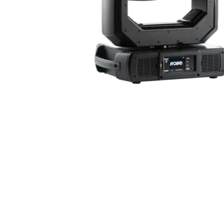
Robe On Th
Robe lighti
ProMotion L
Robe Marit
Avolites De