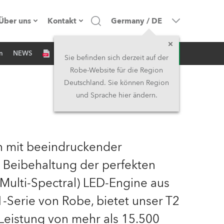
Über uns
Kontakt
Germany
/
DE
Anfrage
n
NEWS
Firmenprofil
Hauptsitz
Sie befinden sich derzeit auf der
Robe-Website für die Region
Made in the EU
Hauptsitz & Werk
Deutschland. Sie können Region
und Sprache hier ändern.
Eigentümer
Niederlassungen
Geschichte
Nordamerika und Karibik
on mit beeindruckender
Jobs
Mittlerer Osten
er Beibehaltung der perfekten
ulti-Spectral) LED-Engine aus
Kariéra (CZ)
Asien & Pazifikregion
1-Serie von Robe, bietet unser T2
Rechtliches
Vereinigtes Königreich und
Leistung von mehr als 15.500
Irland