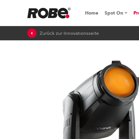
Home
Spot On
Pr
Zurück zur Innovationsseite
Messen & E
Technische 
NRG (Next R
Germany
iSeries
Tipps, Trick
RoboSpot Tu
Robe On Loc