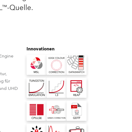
L™-Quelle.
Deutschland
Frankreich
Tschechien und Slowakei
Innovationen
Internationaler Vertrieb
 Engine
Global
tur,
g für
Europa
 und UHD
Russischsprachige Gebiete
Lateinamerika
Business Development
,