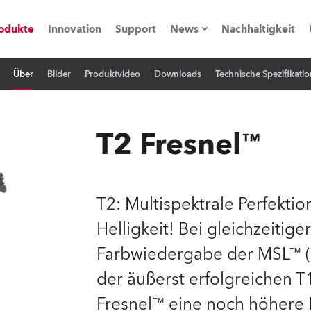
odukte
Innovation
Support
News
Nachhaltigkeit
Über
Bilder
Produktvideo
Downloads
Technische Spezifikatio
vents
Pressemitteilungen
Trainings & Workshops
Referenz
T2 Fresnel™
obe Generation)
T2: Multispektrale Perfekti
Helligkeit! Bei gleichzeitig
s und Tutorials
Farbwiedergabe der MSL™ (M
torials
der äußerst erfolgreichen T
Fresnel™ eine noch höhere 
ation