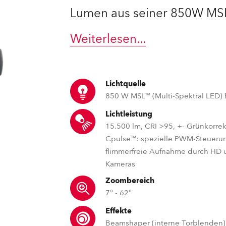
Lumen aus seiner 850W MS
e Road
Weiterlesen
...
ng's technology SHED
ighting
Lichtquelle
ime
850 W MSL™ (Multi-Spektral LED)
Lichtleistung
utschland
15.500 lm, CRI >95, +- Grünkorrek
Cpulse™: spezielle PWM-Steuerun
flimmerfreie Aufnahme durch HD
Kameras
Zoombereich
7° - 62°
Effekte
Beamshaper (interne Torblenden)