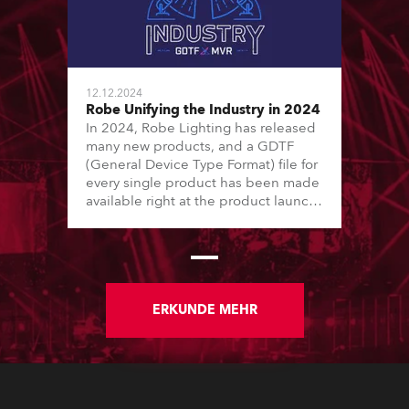
12.12.2024
Robe Unifying the Industry in 2024
In 2024, Robe Lighting has released
many new products, and a GDTF
(General Device Type Format) file for
every single product has been made
available right at the product launch.
This ensures that Robe provides first-
hand, complete, and comprehensive
data to their customers. In total, in
2024, Robe has released more than
35 new GDTF files. There have also
been numerous adjustments and
ERKUNDE MEHR
improvements made to older Robe
GDTF files.