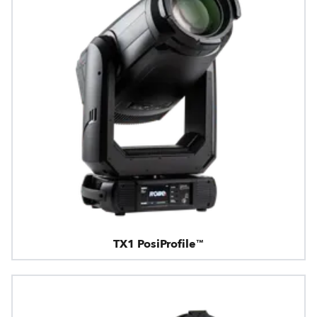
TX1 PosiProfile™