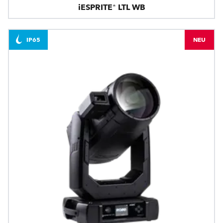
iESPRITE® LTL WB
IP65
NEU