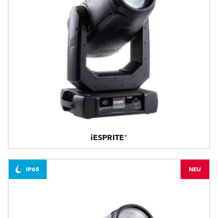
iESPRITE®
IP65
NEU