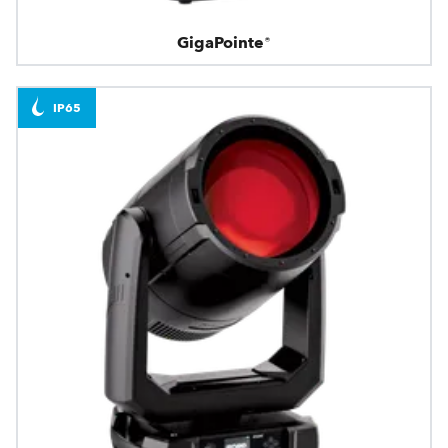
GigaPointe®
IP65