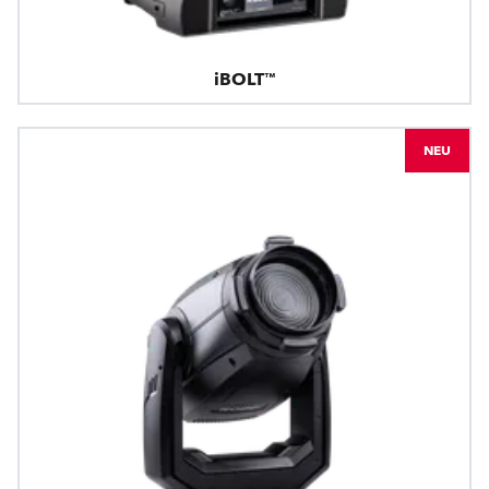
iBOLT™
NEU