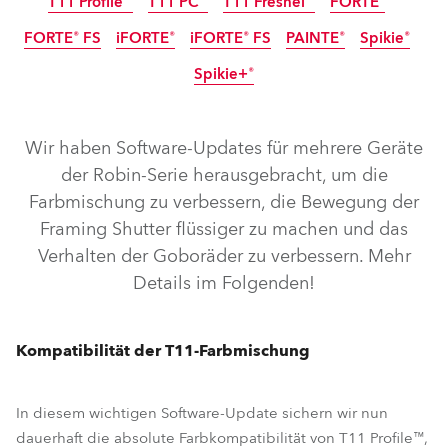
T11 Profile™
T11 PC™
T11 Fresnel™
FORTE®
FORTE® FS
iFORTE®
iFORTE® FS
PAINTE®
Spikie®
Spikie+®
IP65
IP65
Abgekündigt
Wir haben Software-Updates für mehrere Geräte
der Robin-Serie herausgebracht, um die
Farbmischung zu verbessern, die Bewegung der
Framing Shutter flüssiger zu machen und das
Verhalten der Goboräder zu verbessern. Mehr
Details im Folgenden!
T11 Fresnel™
T11 Profile™
T11 PC™
FORTE®
Kompatibilität der T11-Farbmischung
iFORTE® FS
FORTE® FS
iFORTE®
PAINTE®
Spikie®
In diesem wichtigen Software-Update sichern wir nun
Spikie+®
dauerhaft die absolute Farbkompatibilität von T11 Profile™,