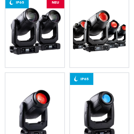
IP65
NEU
iESPRITE® LTL
ESPRITE®
IP65