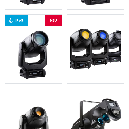
LedPOINTE®
iPAINTE®
IP65
NEU
iPAINTE® LTM WB
PAINTE®