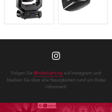
CUETE®
SilverScan™
Folgen Sie
@robelighting
auf Instagram und
bleiben Sie über alle Neuigkeiten rund um Robe
informiert!