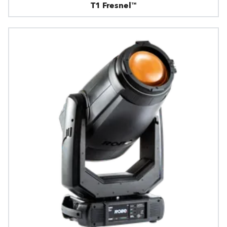
T1 Fresnel™