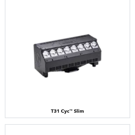
T31 Cyc™ Slim