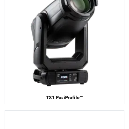
TX1 PosiProfile™