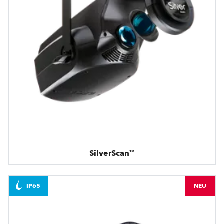
SilverScan™
IP65
NEU