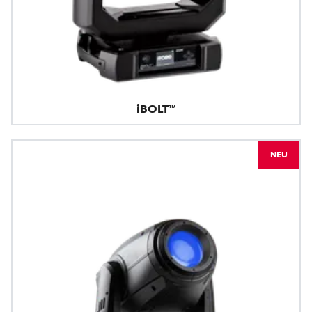
iBOLT™
NEU