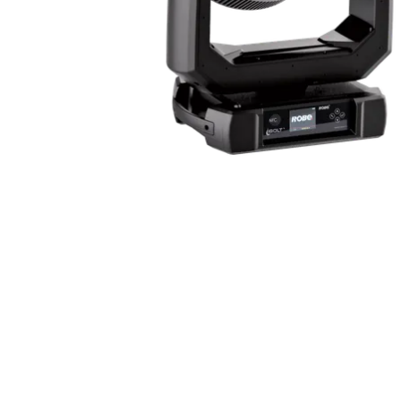
Robe On Th
Robe lighti
ProMotion L
Robe Marit
Avolites De