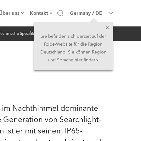
Über uns
Kontakt
Germany
/
DE
Anfrage
Technische Spezifikation
NEWS
Firmenprofil
Hauptsitz
Sie befinden sich derzeit auf der
Robe-Website für die Region
Made in the EU
Hauptsitz & Werk
Deutschland. Sie können Region
und Sprache hier ändern.
Eigentümer
Niederlassungen
Geschichte
Nordamerika und Karibik
Jobs
Mittlerer Osten
e im Nachthimmel dominante
Kariéra (CZ)
Asien & Pazifikregion
e Generation von Searchlight-
 ist er mit seinem IP65-
Rechtliches
Vereinigtes Königreich und
Irland