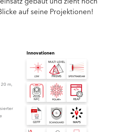
einsatz gebaut und zieht noch
licke auf seine Projektionen!
Deutschland
Frankreich
Tschechien und Slowakei
Innovationen
Internationaler Vertrieb
Global
Europa
 20 m,
Russischsprachige Gebiete
sierter
Lateinamerika
te
Business Development