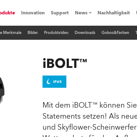
odukte
Innovation
Support
News
Nachhaltigkeit
he Merkmale
Bilder
Produktvideo
Downloads
Gobos&Farben
vents
Pressemitteilungen
Trainings & Workshops
Referenz
iBOLT™
obe Generation)
IP65
s und Tutorials
Mit dem iBOLT™ können Si
Statements setzen! Als neu
torials
und Skyflower-Scheinwerfern
ation