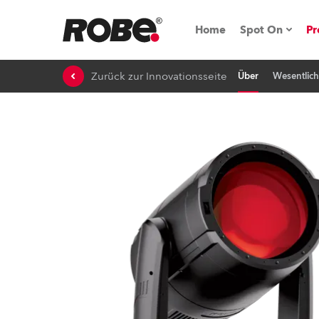
Home
Spot On
Pr
Zurück zur Innovationsseite
Über
Wesentlic
Messen & E
Technische 
NRG (Next R
Germany
iSeries
Tipps, Trick
RoboSpot Tu
Robe On Loc