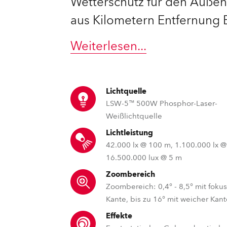
Wetterschutz für den Außen
aus Kilometern Entfernung B
e Road
ng's technology SHED
Weiterlesen
...
ighting
Lichtquelle
ime
LSW-5™ 500W Phosphor-Laser-
Weißlichtquelle
utschland
Lichtleistung
42.000 lx @ 100 m, 1.100.000 lx @
16.500.000 lux @ 5 m
Zoombereich
Zoombereich: 0,4° - 8,5° mit fokus
Kante, bis zu 16° mit weicher Kan
Effekte