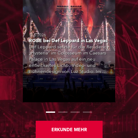
12.5.2026
ROBE bei Def Leppard in Las Vegas
Def Leppard setzte für die Residency
„Hysteria“ im Colosseum im Caesars
Palace in Las Vegas auf ein neu
entwickeltes Licht-, Video- und
Bühnendesign von Luz Studio. Im Rig
kamen zentrale Systeme von ROBE
zum Einsatz, darunter WTF!,
Tarrantula WashBeam, RoboSpot und
BMFL FollowSpot. Die Technik wurde
von Christie Lites geliefert und über
die britische Niederlassung
koordiniert.
ERKUNDE MEHR