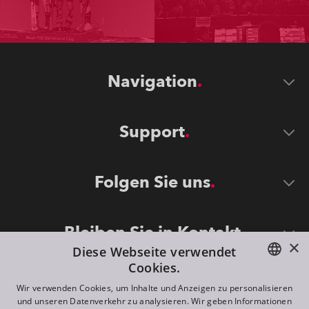
Navigation
Support
Folgen Sie uns
Bleiben Sie in Kontakt
×
Diese Webseite verwendet
Cookies.
ENGLISH
Wir verwenden Cookies, um Inhalte und Anzeigen zu personalisieren
und unseren Datenverkehr zu analysieren. Wir geben Informationen
DE