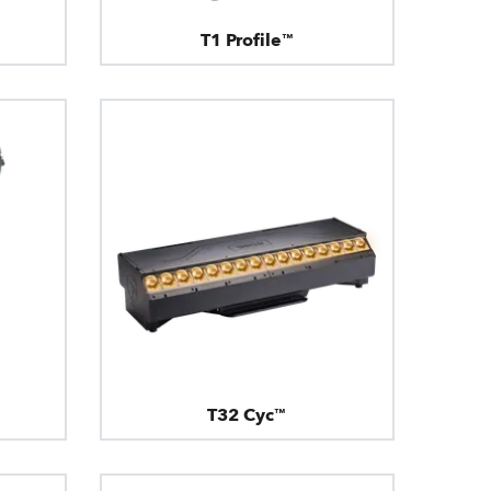
T1 Profile™
T32 Cyc™