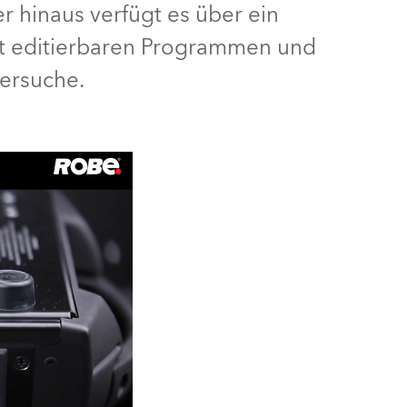
r hinaus verfügt es über ein
Deutschland
mit editierbaren Programmen und
lersuche.
Frankreich
Tschechien und Slowakei
Internationaler Vertrieb
Global
Europa
Russischsprachige Gebiete
Lateinamerika
Business Development