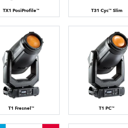
TX1 PosiProfile™
T31 Cyc™ Slim
T1 Fresnel™
T1 PC™