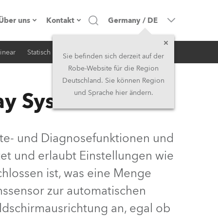
Über uns
Kontakt
Germany
/
DE
inear
Statisch
iSerie
Architektur
Firmenprofil
Hauptsitz
Sie befinden sich derzeit auf der
Robe-Website für die Region
Made in the EU
Hauptsitz & Werk
Deutschland. Sie können Region
ay System
und Sprache hier ändern.
Eigentümer
Niederlassungen
Geschichte
Nordamerika und Karibik
äte- und Diagnosefunktionen und
Jobs
Mittlerer Osten
tet und erlaubt Einstellungen wie
chlossen ist, was eine Menge
Kariéra (CZ)
Asien & Pazifikregion
onssensor zur automatischen
Rechtliches
Vereinigtes Königreich und
ildschirmausrichtung an, egal ob
Irland