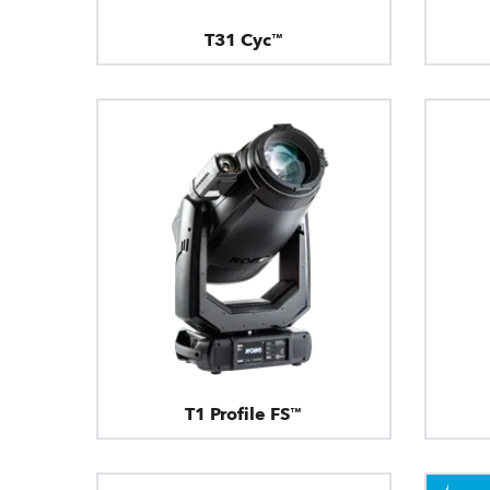
T31 Cyc™
T1 Profile FS™