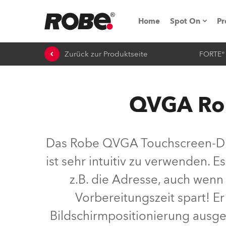
Home
Spot On
Pr
Zurück zur Produktseite
FORTE®
Messen & E
Technische 
QVGA Rob
NRG (Next R
Germany
Das Robe QVGA Touchscreen-Disp
iSeries
ist sehr intuitiv zu verwenden. 
Tipps, Trick
z.B. die Adresse, auch wenn
RoboSpot Tu
Vorbereitungszeit spart! E
Bildschirmpositionierung ausges
Robe On Loc