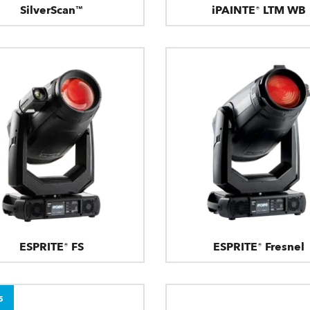
SilverScan™
iPAINTE® LTM WB
ESPRITE® FS
ESPRITE® Fresnel
5