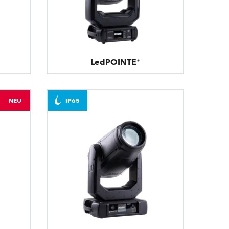
LedPOINTE®
NEU
IP65