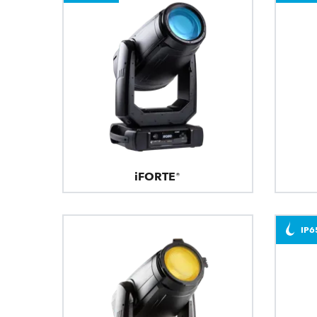
iFORTE®
IP6