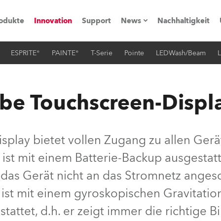
odukte
Innovation
Support
News
Nachhaltigkeit
ESPRITE®
PAINTE®
T-Serie
Pointe
LEDWash/Beam
L
vents
Pressemitteilungen
Trainings & Workshops
Referenz
e Touchscreen-Displ
obe Generation)
lay bietet vollen Zugang zu allen Ger
Es ist mit einem Batterie-Backup ausgestat
s und Tutorials
 das Gerät nicht an das Stromnetz anges
torials
r ist mit einem gyroskopischen Gravitati
tattet, d.h. er zeigt immer die richtige B
ation