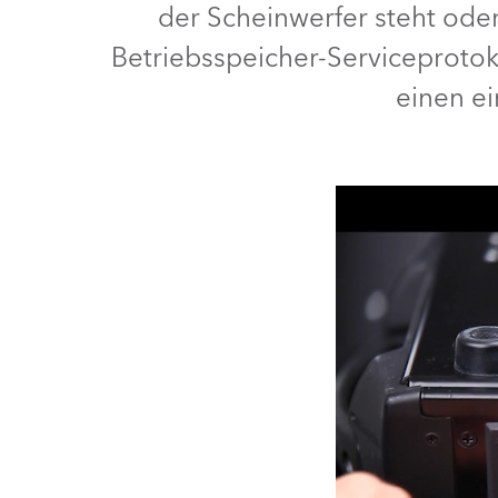
der Scheinwerfer steht oder
Robe On Th
Betriebsspeicher-Serviceprotok
einen ei
Robe lighti
ProMotion L
Robe Marit
Avolites De