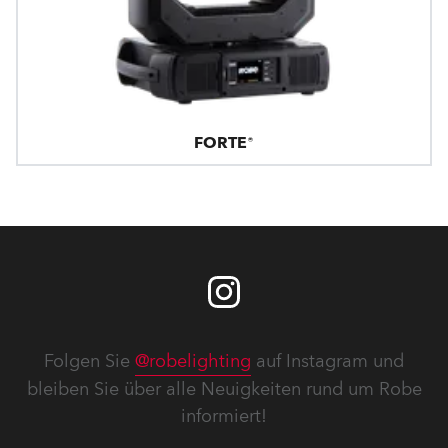
FORTE®
Folgen Sie
@robelighting
auf Instagram und
bleiben Sie über alle Neuigkeiten rund um Robe
informiert!