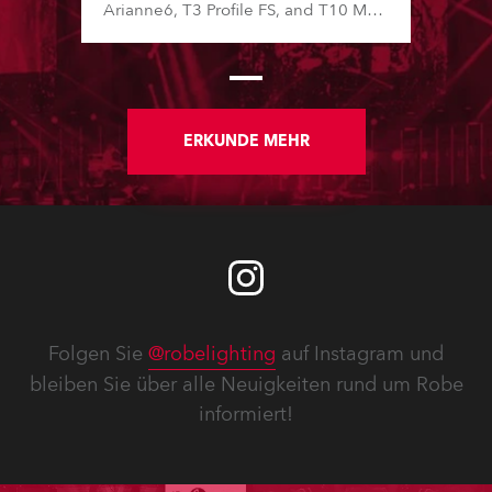
Arianne6, T3 Profile FS, and T10 MFS
– on Booth 01, Hall A5C5, as part of
Italian distributor RM Multimedia’s
large stand at the three-day trade
show, staged at the Rimini Expo
Centre, Italy.
ERKUNDE MEHR
Folgen Sie
@robelighting
auf Instagram und
bleiben Sie über alle Neuigkeiten rund um Robe
informiert!