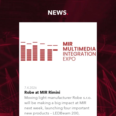
NEWS
7.4.2026
Robe at MIR Rimini
Moving light manufacturer Robe s.r.o.
will be making a big impact at MIR
next week, launching four important
new products – LEDBeam 200,