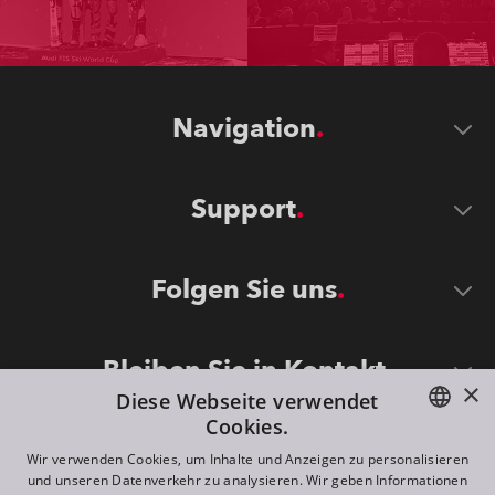
Navigation
Support
Folgen Sie uns
Bleiben Sie in Kontakt
×
Diese Webseite verwendet
Cookies.
ENGLISH
Wir verwenden Cookies, um Inhalte und Anzeigen zu personalisieren
und unseren Datenverkehr zu analysieren. Wir geben Informationen
DE