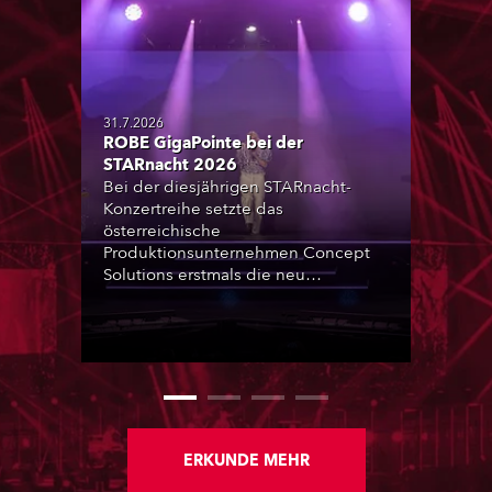
31.7.2026
ROBE GigaPointe bei der
STARnacht 2026
Bei der diesjährigen STARnacht-
Konzertreihe setzte das
österreichische
Produktionsunternehmen Concept
Solutions erstmals die neu
angeschafften ROBE GigaPointe-
Moving-Lights ein. Insgesamt kamen
32 Geräte bei der zweiten
Veranstaltung der Reihe am
Wörthersee in Klagenfurt zum
Einsatz. Ergänzt wurden sie durch
iFORTE, iPAINTE LTM, Spiider und
iSpiider aus dem Mietpark des
ERKUNDE MEHR
Unternehmens.