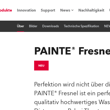
odukte
Innovation
Support
News
Nachhaltigkeit
Über
Bilder
Downloads
Technische Spezifikation
NE
vents
Pressemitteilungen
Trainings & Workshops
Referenz
PAINTE® Fresne
obe Generation)
NEU
s und Tutorials
Perfektion wird nicht über d
PAINTE® Fresnel ist ein per
torials
qualitativ hochwertiges Wash
ation