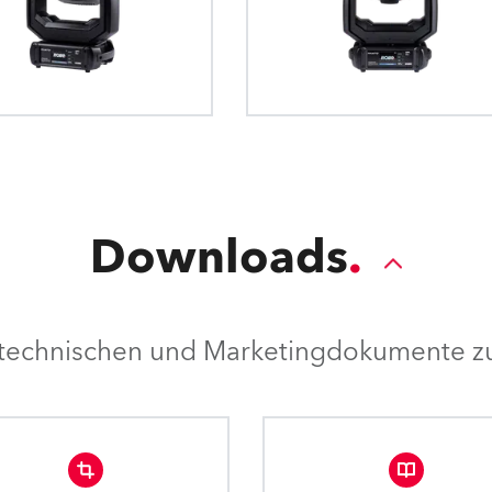
Ihre Produktion 
funktioni
gleiche Weise wie ein konventionelle
Washlights haben Sie die Mög
Torblenden. Das schnelle und präzise 
"Hot Spots" aus der Beleuch
Torblendensystem bietet eine ind
entstehen, wenn der Abstand 
Positionssteuerung der 4 "Flügel" und
Fläche näher an der Leuchte li
der gesamten Modulbaugruppe um
abgestuften Tüll-Filt
Helligkeitsunterschied leich
gleichmäßige Ausleuchtung
Downloads
e technischen und Marketingdokumente zu