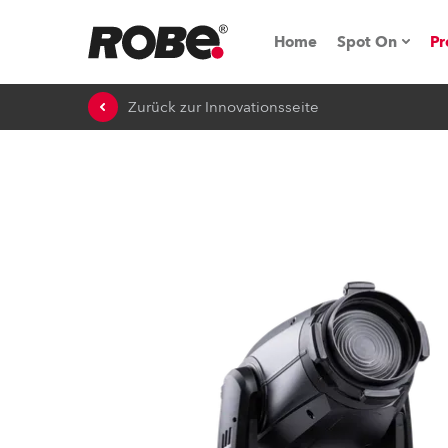
Home
Spot On
Pr
Zurück zur Innovationsseite
Messen & E
Technische 
NRG (Next R
Germany
iSeries
Tipps, Trick
RoboSpot Tu
Robe On Loc