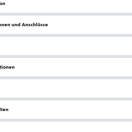
ion
ionen und Anschlüsse
tionen
lten