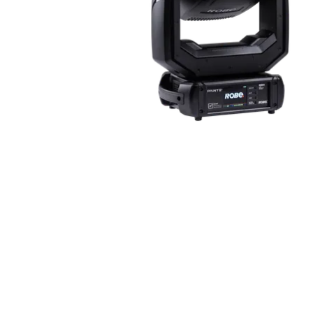
Robe On Th
Robe lighti
ProMotion L
Robe Marit
Avolites De