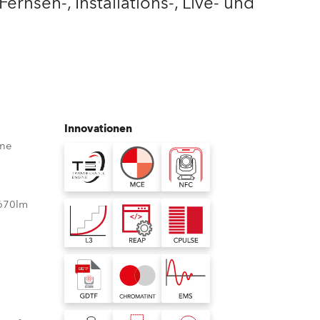
Fernseh-, Installations-, Live- und
Deutschland
Frankreich
Tschechien und Slowakei
Innovationen
Internationaler Vertrieb
ine
Global
Europa
.670lm
Russischsprachige Gebiete
Lateinamerika
Business Development