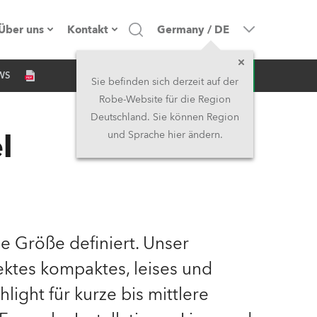
Über uns
Kontakt
Germany
/
DE
Anfrage
WS
Firmenprofil
Hauptsitz
Sie befinden sich derzeit auf der
Robe-Website für die Region
Made in the EU
Hauptsitz & Werk
Deutschland. Sie können Region
l
und Sprache hier ändern.
Eigentümer
Niederlassungen
Geschichte
Nordamerika und Karibik
Jobs
Mittlerer Osten
ie Größe definiert. Unser
Kariéra (CZ)
Asien & Pazifikregion
fektes kompaktes, leises und
light für kurze bis mittlere
Rechtliches
Vereinigtes Königreich und
Irland