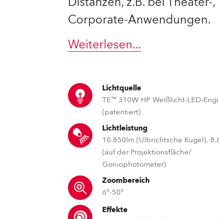
Distanzen, z.B. bei Theater-, 
Corporate-Anwendungen.
e Road
ng's technology SHED
Weiterlesen
...
ighting
Lichtquelle
ime
TE™ 310W HP Weißlicht-LED-Eng
(patentiert)
utschland
Lichtleistung
10.850lm (Ulbrichtsche Kugel), 8
(auf der Projektionsfläche/
Goniophotometer)
Zoombereich
6°-50°
Effekte