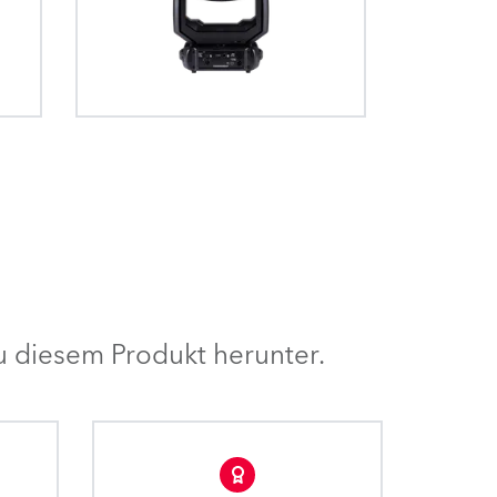
am besten geeigneten auswählen
ert.
 4-flügelige
lichkeit, die störenden
können.
interne 4Door™
tung zu entfernen, die
ividuelle
eines Teils beleuchteten
 eine Drehung
egt. Durch Einfahren des
 +/- 90°.
ers kann dieser
t entfernt und in eine
 umgewandelt werden.
 diesem Produkt herunter.