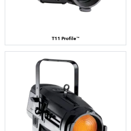
T11 Profile™