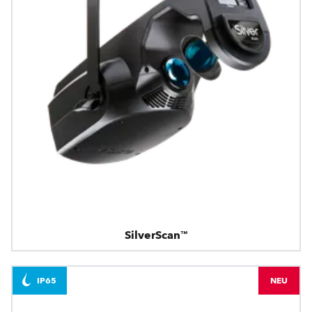
SilverScan™
IP65
NEU