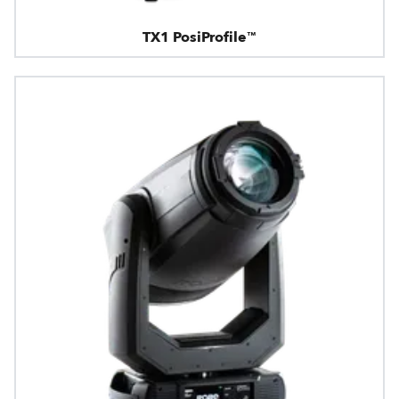
TX1 PosiProfile™