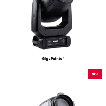
GigaPointe®
NEU