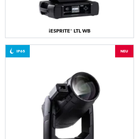
iESPRITE® LTL WB
IP65
NEU