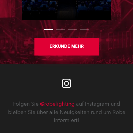
famous contest. The event was
staged for the first time in a new
venue, the DAR Constitution Hall in
Washington DC.
ERKUNDE MEHR
Folgen Sie
@robelighting
auf Instagram und
bleiben Sie über alle Neuigkeiten rund um Robe
informiert!