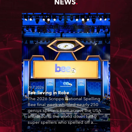
NEWS
29.7.2026
Bee-lieving in Robe
The 2026 Scripps National Spelling
Bee final week whittled nearly 250
genius spellers from across the USA
and around the world down to 10
super spellers who spelled off a
thrilling live televised finale to the