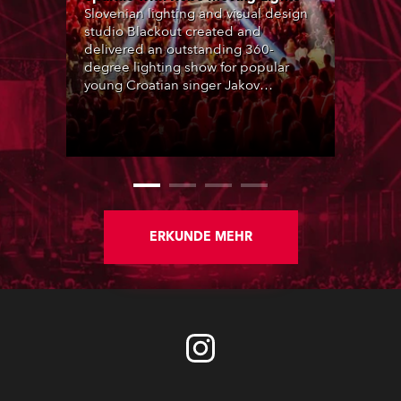
Slovenian lighting and visual design
studio Blackout created and
delivered an outstanding 360-
degree lighting show for popular
young Croatian singer Jakov
Jozinović, who played two sold-out
nights at the Stožice Arena in
Ljubljana.
ERKUNDE MEHR