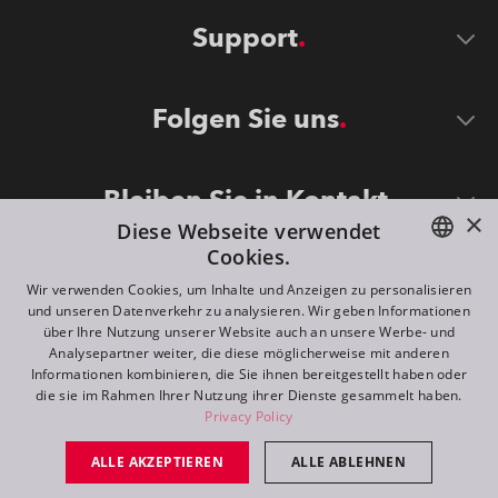
Support
Folgen Sie uns
Bleiben Sie in Kontakt
×
Diese Webseite verwendet
Cookies.
ENGLISH
Wir verwenden Cookies, um Inhalte und Anzeigen zu personalisieren
und unseren Datenverkehr zu analysieren. Wir geben Informationen
DE
über Ihre Nutzung unserer Website auch an unsere Werbe- und
Analysepartner weiter, die diese möglicherweise mit anderen
FR
Informationen kombinieren, die Sie ihnen bereitgestellt haben oder
©
2026
ROBE lighting s.r.o.
die sie im Rahmen Ihrer Nutzung ihrer Dienste gesammelt haben.
RU
Privacy Policy
All rights reserved. Created by
Appio
ALLE AKZEPTIEREN
ALLE ABLEHNEN
Switch to desktop mode