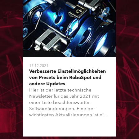
17.12.2021
Verbesserte Einstellmöglichkeiten
von Presets beim RoboSpot und
andere Updates
Hier ist der letzte technische
Newsletter für das Jahr 2021 mit
einer Liste beachtenswerter
Softwareänderungen. Eine der
wichtigsten Aktualisierungen ist eine
neue, erweiterte Editierfunktion für
Positions-Presets beim RoboSpot.
Lesen Sie weiter für mehr Details.