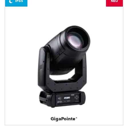
IP65
NEU
GigaPointe®