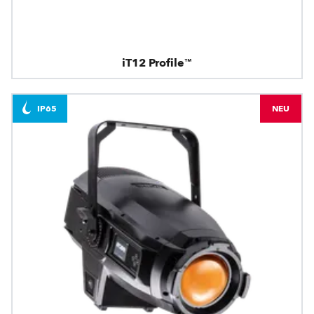
iT12 Profile™
IP65
NEU