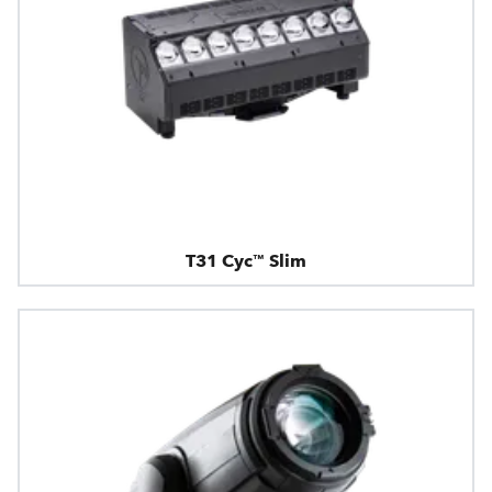
T31 Cyc™ Slim