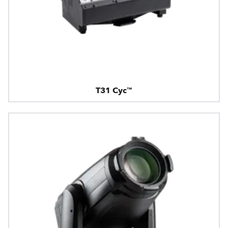
T31 Cyc™