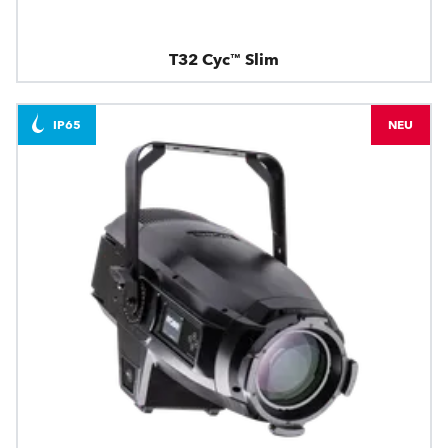
T32 Cyc™ Slim
IP65
NEU