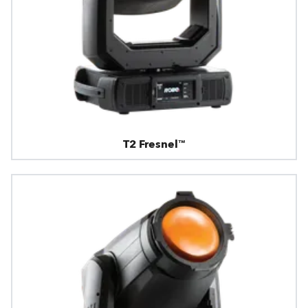
T2 Fresnel™