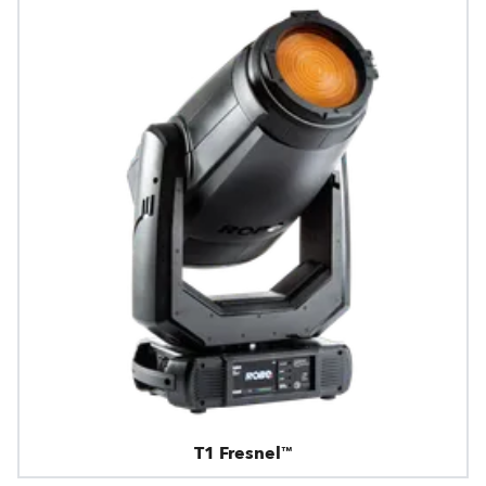
T1 Fresnel™