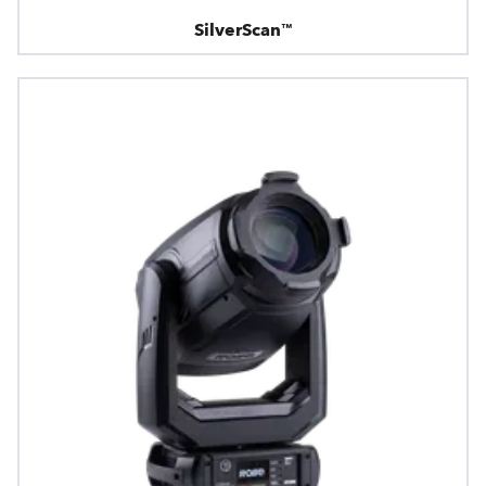
SilverScan™