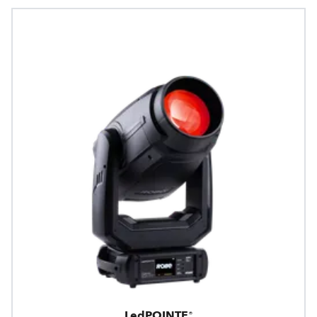
LedPOINTE®