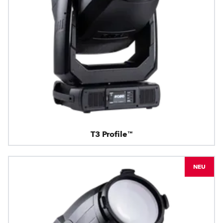
T3 Profile™
NEU