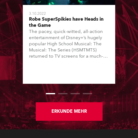
3.10.2022
Robe SuperSpikies have Heads in
the Game
The pacey, quick-witted, all-action
entertainment of Disney+’s hugely
popular High School Musical: The
Musical: The Series (HSMTMTS)
returned to TV screens for a much-
anticipated third season, with
producers Skot Bright and Zack
Lowenstein asking Hisham Abed to
join the production team as director
of photography (DoP).
ERKUNDE MEHR