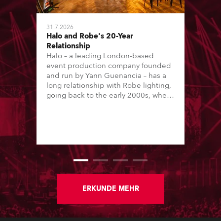
31.7.2026
Halo and Robe's 20-Year
Relationship
Halo – a leading London-based
event production company founded
and run by Yann Guenancia – has a
long relationship with Robe lighting,
going back to the early 2000s, when
the company first invested in a set of
20 x Robe ColorSpot 1200E ATs.
ERKUNDE MEHR