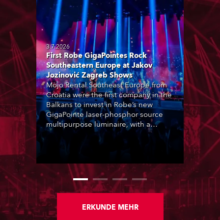
3.7.2026
First Robe GigaPointes Rock
Southeastern Europe at Jakov
Jozinović Zagreb Shows
Mojo Rental Southeast Europe from
Croatia were the first company in the
Balkans to invest in Robe’s new
GigaPointe laser-phosphor source
multipurpose luminaire, with a
purchase of 24 fixtures. These were
delivered – direct from the factory in
Czechia – to the get-in of two
massive shows at Zagreb Arena for
Croatia’s latest pop and internet
sensation, Jakov Jozinović.
ERKUNDE MEHR