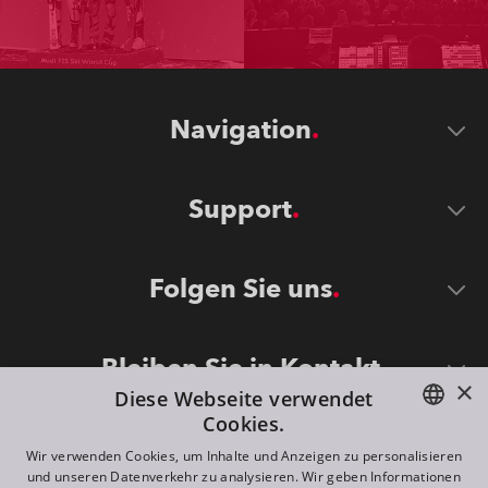
Navigation
Support
Folgen Sie uns
Bleiben Sie in Kontakt
×
Diese Webseite verwendet
Cookies.
ENGLISH
Wir verwenden Cookies, um Inhalte und Anzeigen zu personalisieren
und unseren Datenverkehr zu analysieren. Wir geben Informationen