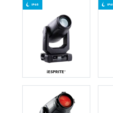
IP65
IP6
iESPRITE®