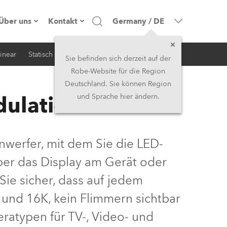
Über uns
Kontakt
Germany
/
DE
inear
Statisch
iSerie
Architektur
Firmenprofil
Hauptsitz
Sie befinden sich derzeit auf der
Robe-Website für die Region
Made in the EU
Hauptsitz & Werk
Deutschland. Sie können Region
dulation
und Sprache hier ändern.
Eigentümer
Niederlassungen
Geschichte
Nordamerika und Karibik
werfer, mit dem Sie die LED-
Jobs
Mittlerer Osten
er das Display am Gerät oder
ie sicher, dass auf jedem
Kariéra (CZ)
Asien & Pazifikregion
und 16K, kein Flimmern sichtbar
Rechtliches
Vereinigtes Königreich und
eratypen für TV-, Video- und
Irland