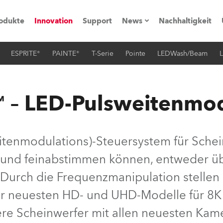
odukte
Innovation
Support
News
Nachhaltigkeit
ESPRITE®
PAINTE®
T-Serie
Pointe
LEDWash/Beam
L
vents
Pressemitteilungen
Trainings & Workshops
Referenz
 – LED-Pulsweitenmo
obe Generation)
itenmodulations)-Steuersystem für Schein
und feinabstimmen können, entweder üb
s und Tutorials
Durch die Frequenzmanipulation stellen S
torials
er neuesten HD- und UHD-Modelle für 8K 
ere Scheinwerfer mit allen neuesten Kam
ation