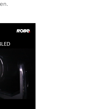
en.
Deutschland
Frankreich
Tschechien und Slowakei
Internationaler Vertrieb
Global
Europa
Russischsprachige Gebiete
Lateinamerika
Business Development