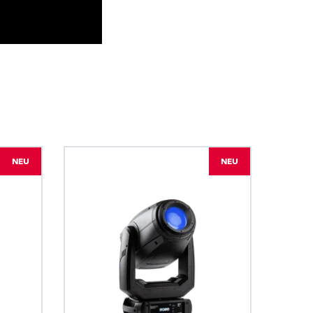
BDM
NEU
NEU