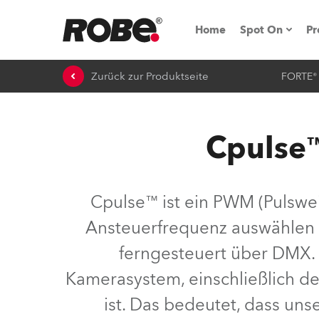
Home
Spot On
Pr
Zurück zur Produktseite
FORTE®
Messen & E
Technische 
Cpulse™
NRG (Next R
Germany
Cpulse™ ist ein PWM (Pulswe
iSeries
Ansteuerfrequenz auswählen 
Tipps, Trick
ferngesteuert über DMX. 
RoboSpot Tu
Kamerasystem, einschließlich d
ist. Das bedeutet, dass uns
Robe On Loc