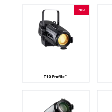
NEU
T10 Profile™