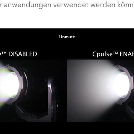
lmanwendungen verwendet werden könn
e Road
ng's technology SHED
ighting
ime
utschland