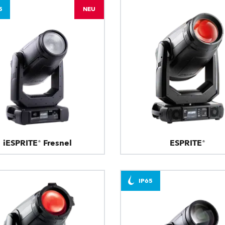
5
NEU
iESPRITE® Fresnel
ESPRITE®
IP65