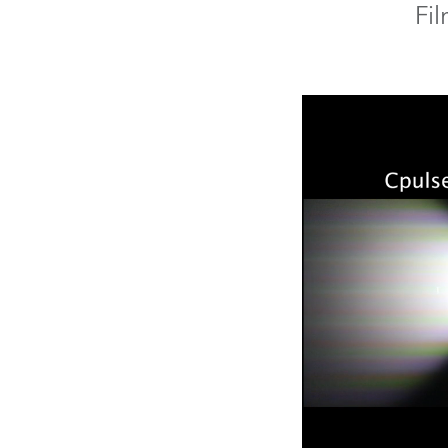
Fi
Robe On Th
Robe lighti
ProMotion L
Robe Marit
Avolites De