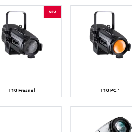
NEU
T10 Fresnel
T10 PC™