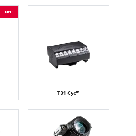
NEU
T31 Cyc™