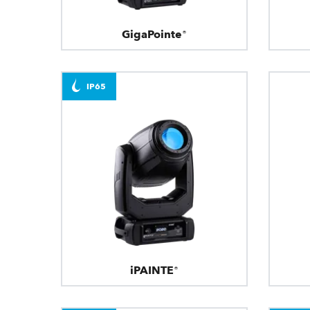
GigaPointe®
IP65
iPAINTE®