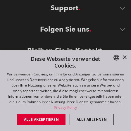
Support
Folgen Sie uns
Bleiben Sie in Kontakt
×
Diese Webseite verwendet
Cookies.
ENGLISH
Wir verwenden Cookies, um Inhalte und Anzeigen zu personalisieren
und unseren Datenverkehr zu analysieren. Wir geben Informationen
DE
über Ihre Nutzung unserer Website auch an unsere Werbe- und
Analysepartner weiter, die diese möglicherweise mit anderen
FR
Informationen kombinieren, die Sie ihnen bereitgestellt haben oder
©
2026
ROBE lighting s.r.o.
die sie im Rahmen Ihrer Nutzung ihrer Dienste gesammelt haben.
RU
Privacy Policy
All rights reserved. Created by
Appio
ALLE AKZEPTIEREN
ALLE ABLEHNEN
Switch to desktop mode