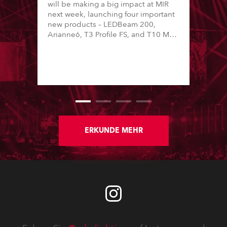
will be making a big impact at MIR
next week, launching four important
new products – LEDBeam 200,
Arianne6, T3 Profile FS, and T10 MFS
– on Booth 01, Hall A5C5, as part of
Italian distributor RM Multimedia’s
large stand at the three-day trade
show, staged at the Rimini Expo
Centre, Italy.
ERKUNDE MEHR