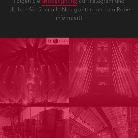
Folgen Sie
@robelighting
auf Instagram und
bleiben Sie über alle Neuigkeiten rund um Robe
informiert!