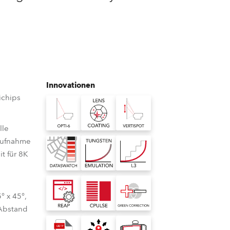
Deutschland
Frankreich
Tschechien und Slowakei
Innovationen
Internationaler Vertrieb
chips
Global
lle
Aufnahme
Europa
t für 8K
Russischsprachige Gebiete
° x 45°,
Lateinamerika
 Abstand
Business Development