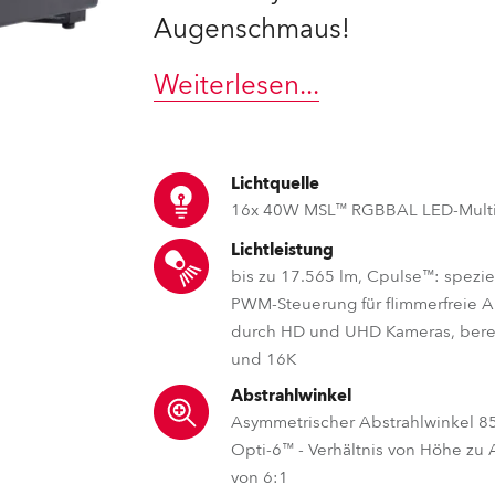
Augenschmaus!
e Road
Weiterlesen
...
ng's technology SHED
ighting
Lichtquelle
ime
16x 40W MSL™ RGBBAL LED-Multi
Lichtleistung
utschland
bis zu 17.565 lm, Cpulse™: spezie
PWM-Steuerung für flimmerfreie 
durch HD und UHD Kameras, berei
und 16K
Abstrahlwinkel
Asymmetrischer Abstrahlwinkel 85
Opti-6™ - Verhältnis von Höhe zu
von 6:1