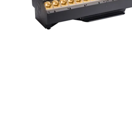
Robe On Th
Robe lighti
ProMotion L
Robe Marit
Avolites De