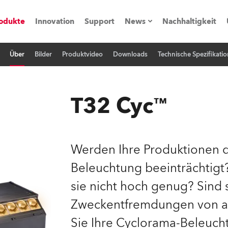
odukte
Innovation
Support
News
Nachhaltigkeit
Über
Bilder
Produktvideo
Downloads
Technische Spezifikatio
vents
Pressemitteilungen
Trainings & Workshops
Referenz
T32 Cyc™
obe Generation)
Werden Ihre Produktionen d
Beleuchtung beeinträchtigt? 
s und Tutorials
sie nicht hoch genug? Sind 
torials
Zweckentfremdungen von a
Sie Ihre Cyclorama-Beleuch
ation