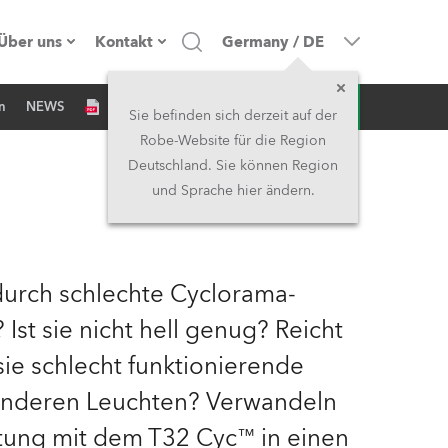
Über uns
Kontakt
Germany
/
DE
Anfrage
n
NEWS
Firmenprofil
Hauptsitz
Sie befinden sich derzeit auf der
Robe-Website für die Region
Made in the EU
Hauptsitz & Werk
Deutschland. Sie können Region
und Sprache hier ändern.
Eigentümer
Niederlassungen
Geschichte
Nordamerika und Karibik
urch schlechte Cyclorama-
Jobs
Mittlerer Osten
Ist sie nicht hell genug? Reicht
sie schlecht funktionierende
Kariéra (CZ)
Asien & Pazifikregion
nderen Leuchten? Verwandeln
Rechtliches
Vereinigtes Königreich und
tung mit dem T32 Cyc™ in einen
Irland