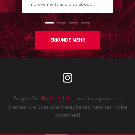
improvements and also about
Software Updates since the last
newsletter.
ERKUNDE MEHR
Folgen Sie
@robelighting
auf Instagram und
bleiben Sie über alle Neuigkeiten rund um Robe
informiert!