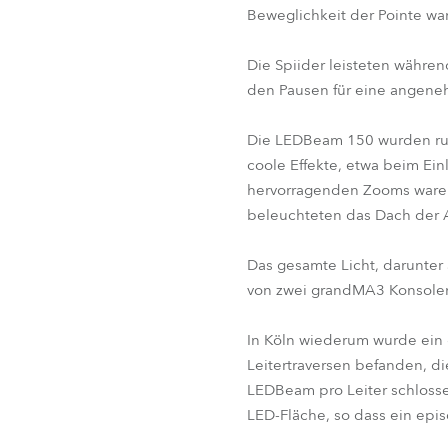
Beweglichkeit der Pointe war
Die Spiider leisteten währe
den Pausen für eine angene
Die LEDBeam 150 wurden rund
coole Effekte, etwa beim Ein
hervorragenden Zooms waren 
beleuchteten das Dach der 
Das gesamte Licht, darunter
von zwei grandMA3 Konsolen
In Köln wiederum wurde ein g
Leitertraversen befanden, d
LEDBeam pro Leiter schloss
LED-Fläche, so dass ein epi