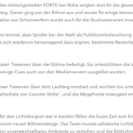
den leistungsstarken FORTE von Robe sorgten dort für die ges
teg. Dieser ging von der Bühne aus und wurde für einige besond
ation von Scheinwerfern wurde auch für die Studioszenarien inn
der einmal, dass Spiider bei der Wahl als Publikumsbeleuchtung b
ie sich wiederum hervorragend dazu eignen, bestimmte Bereich
talen Traversen über der Bühne befestigt. Sie unterstützten die
einige Cues auch von den Medienservern ausgelöst wurden.
wei Traversen über dem Laufsteg montiert und reichten bis unt
Kathedrale von Counter Strike", und die MegaPointe erzeugten 
ür den Lichtdesigner war in beiden Fällen die kurze Zeit zum E
h einem neuen Bühnendesign. Das Team musste zahlreiche Licht
ein unverwechselbares Ambiente zu verleihen und die Bildschir