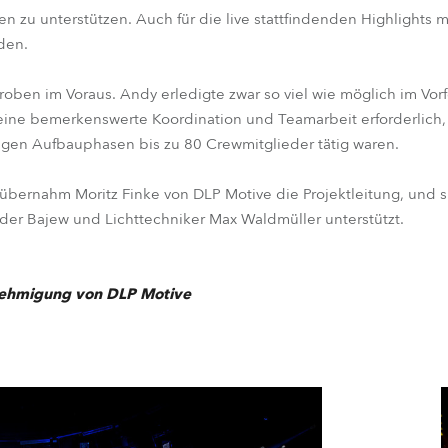
n zu unterstützen. Auch für die live stattfindenden Highlights
den.
roben im Voraus. Andy erledigte zwar so viel wie möglich im Vorf
eine bemerkenswerte Koordination und Teamarbeit erforderlich,
igen Aufbauphasen bis zu 80 Crewmitglieder tätig waren.
bernahm Moritz Finke von DLP Motive die Projektleitung, und 
der Bajew und Lichttechniker Max Waldmüller unterstützt.
enehmigung von DLP Motive