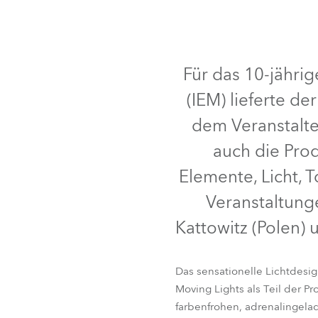
Robe On Th
Robe lighti
Für das 10-jähri
(IEM) lieferte d
ProMotion L
dem Veranstalte
Robe Marit
auch die Prod
Avolites De
Elemente, Licht, 
Veranstaltung
Kattowitz (Polen)
Das sensationelle Lichtdesi
Moving Lights als Teil der P
farbenfrohen, adrenalingela