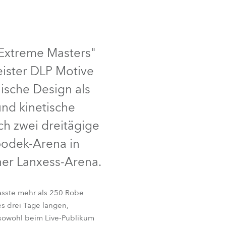
Deutschland
Abgekündigt
Frankreich
 Extreme Masters"
eister DLP Motive
Tschechien und Slowakei
ische Design als
Internationaler Vertrieb
und kinetische
Global
ch zwei dreitägige
podek-Arena in
Europa
ner Lanxess-Arena.
Russischsprachige Gebiete
asste mehr als 250 Robe
Lateinamerika
es drei Tage langen,
 sowohl beim Live-Publikum
Business Development