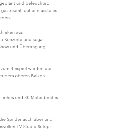
 geplant und beleuchtet.
m gestreamt, daher musste es
erden.
chniken aus
na-Konzerte und sogar
n Show und Übertragung
z zum Beispiel wurden die
ber dem oberen Balkon
er hohes und 30 Meter breites
die Spiider auch über und
chsvollen TV-Studio-Setups