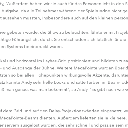
ndy, "Außerdem haben wir sie auch für das Personenlicht in den 
e Aufgabe, da alle Teilnehmer während der Spielrundne nicht g
t aussehen mussten, insbesondere auch auf den kleinen persön
 gebeten wurde, die Show zu beleuchten, führte er mit Projekt
htige Führungslicht durch. Sie entschieden sich letztlich für die 
chen Systems beeindruckt waren.
kal und horizontal im Layher-Grid positioniert und bildeten zu
n- und Ausgänge der Bühne. Weitere MegaPointe wurden über de
 setzten so bei allen Höhepunkten wirkungsvolle Akzente, darunt
nsatz konnte Andy sehr helle Looks und satte Farben im Beam- o
iß man genau, was man bekommt", so Andy. "Es gibt nach wie vo
auf dem Grid und auf den Delay-Projektionswänden eingesetzt, wo
 MegaPointe-Beams dienten. Außerdem lieferten sie ie kleinere,
nservern ausgelöst wurden, die sehr schnell und präzise sein 