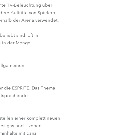
amte TV-Beleuchtung über
ere Auftritte von Spielern
erhalb der Arena verwendet.
eliebt sind, oft in
e in der Menge
 allgemeinen
er die ESPRITE. Das Thema
entsprechende
rstellen einer komplett neuen
designs und -szenen
minhalte mit ganz