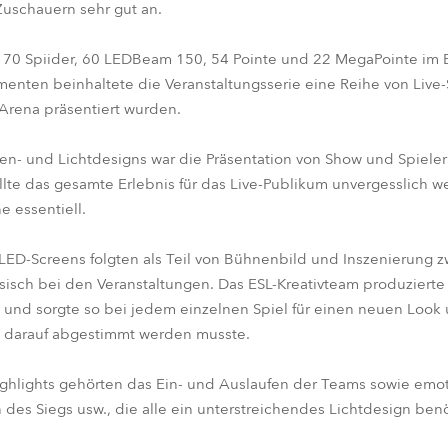
Zuschauern sehr gut an.
 70 Spiider, 60 LEDBeam 150, 54 Pointe und 22 MegaPointe im 
nten beinhaltete die Veranstaltungsserie eine Reihe von Live
 Arena präsentiert wurden.
n- und Lichtdesigns war die Präsentation von Show und Spieler
llte das gesamte Erlebnis für das Live-Publikum unvergesslich w
e essentiell.
ED-Screens folgten als Teil von Bühnenbild und Inszenierung 
sisch bei den Veranstaltungen. Das ESL-Kreativteam produzier
 und sorgte so bei jedem einzelnen Spiel für einen neuen Loo
n darauf abgestimmt werden musste.
ighlights gehörten das Ein- und Auslaufen der Teams sowie em
es Siegs usw., die alle ein unterstreichendes Lichtdesign benö