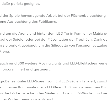
 dafür perfekt geeignet.
nd der Spiele hervorragende Arbeit bei der Flächenbeleuchtung 
hme Ausleuchtung des Publikums.
 um die Arena und hinter dem LED-Tor in Form einer Matrix pos
lauf der Spieler oder bei der Präsentation der Trophäen. Dank 
sie perfekt geeignet, um die Silhouette von Personen auszuleu
Arena.
 auch rund 300 weitere Moving Lights und LED-Effektscheinwerfe
 programmiert und gesteuert.
roßer zentraler LED-Screen von fünf LED-Säulen flankiert, zwisc
ie mit einer Kombination aus LEDBeam 150 und generischen Bli
en die Lücke zwischen den Säulen und den LED-Wänden und ve
scher Widescreen-Look entstand.