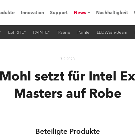
odukte
Innovation
Support
News
Nachhaltigkeit
®
ESPRITE®
PAINTE®
T-Serie
Pointe
LEDWash/Beam
vents
Pressemitteilungen
Trainings & Workshops
Referenz
7.2.2023
obe Generation)
Mohl setzt für Intel E
Masters auf Robe
s und Tutorials
torials
Beteiligte Produkte
ation