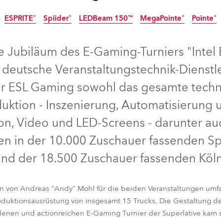
e Road
ESPRITE®
Spiider®
LEDBeam 150™
MegaPointe®
Pointe®
ng's technology SHED
ge Jubiläum des E-Gaming-Turniers "Intel
er deutsche Veranstaltungstechnik-Dienstl
ighting
r ESL Gaming sowohl das gesamte techn
ime
uktion - Inszenierung, Automatisierung 
utschland
Ton, Video und LED-Screens - darunter au
en in der 10.000 Zuschauer fassenden S
 und der 18.500 Zuschauer fassenden Köl
ESPRITE®
Spiider®
LEDBeam 150™
MegaPointe®
Pointe®
gn von Andreas "Andy" Mohl für die beiden Veranstaltungen umf
roduktionsausrüstung von insgesamt 15 Trucks. Die Gestaltung d
denen und actionreichen E-Gaming Turnier der Superlative kam