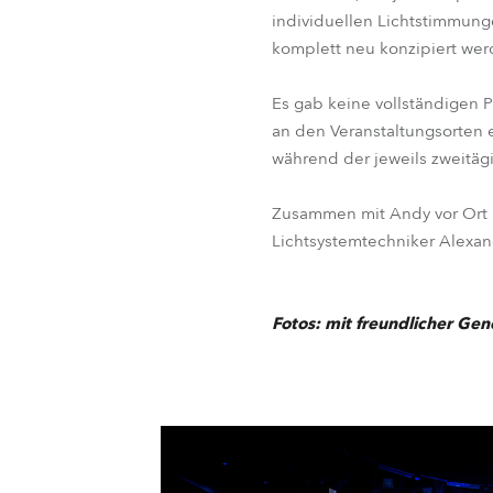
individuellen Lichtstimmunge
komplett neu konzipiert wer
Es gab keine vollständigen P
an den Veranstaltungsorten 
während der jeweils zweitäg
Zusammen mit Andy vor Ort ü
Lichtsystemtechniker Alexan
Fotos: mit freundlicher G