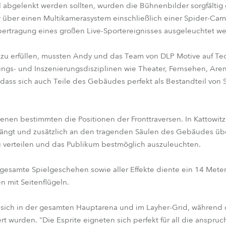
ll abgelenkt werden sollten, wurden die Bühnenbilder sorgfältig
r über einen Multikamerasystem einschließlich einer Spider-Ca
ertragung eines großen Live-Sportereignisses ausgeleuchtet w
zu erfüllen, mussten Andy und das Team von DLP Motive auf Te
ngs- und Inszenierungsdisziplinen wie Theater, Fernsehen, Are
sodass sich auch Teile des Gebäudes perfekt als Bestandteil vo
enen bestimmten die Positionen der Fronttraversen. In Kattowit
ehängt und zusätzlich an den tragenden Säulen des Gebäudes ü
u verteilen und das Publikum bestmöglich auszuleuchten.
s gesamte Spielgeschehen sowie aller Effekte diente ein 14 Met
n mit Seitenflügeln.
sich in der gesamten Hauptarena und im Layher-Grid, während 
ert wurden. "Die Esprite eigneten sich perfekt für all die anspru