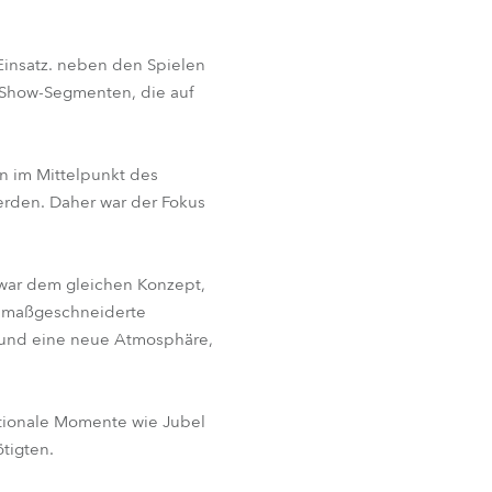
BDM
Einsatz. neben den Spielen
-Show-Segmenten, die auf
n im Mittelpunkt des
erden. Daher war der Fokus
zwar dem gleichen Konzept,
te maßgeschneiderte
k und eine neue Atmosphäre,
otionale Momente wie Jubel
tigten.