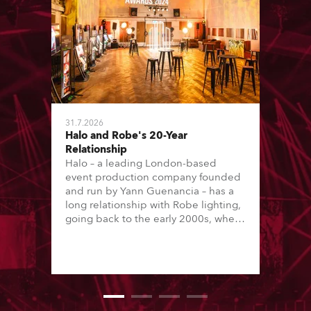
31.7.2026
Halo and Robe's 20-Year
Relationship
Halo – a leading London-based
event production company founded
and run by Yann Guenancia – has a
long relationship with Robe lighting,
going back to the early 2000s, when
the company first invested in a set of
20 x Robe ColorSpot 1200E ATs.