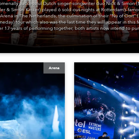
menally successful Dutch singer-songwriter duo Nick & Simon (
der & Simon Keizer) played 6 sold-out nights at Rotterdam’s famo
Arena in The Netherlands, the culmination of their “Nu of Ooit”
meday) tour which also was the last time they will appear in this f
ter 17 years of performing together, both artists now intend to pu
careers.
Arena