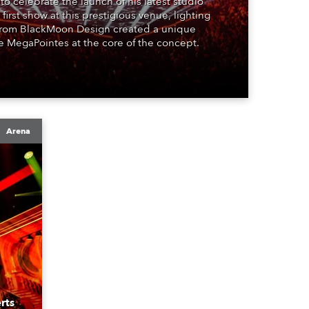
to celebrate the launch of his latest studio
 first show at this prestigious venue, lighting
from BlackMoon Design created a unique
 MegaPointes at the core of the concept.
Arena
rts