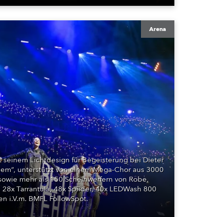
Arena
 seinem Lichtdesign für Begeisterung bei Dieter
hem“, unterstützt von einem Mega-Chor aus 3000
owie mehr als 150 Scheinwerfern von Robe,
28x Tarrantula, 48x Spiider, 40x LEDWash 800
n i.V.m. BMFL FollowSpot.