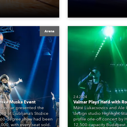
Arena
2.4.2024
enska Muska Event
Valmar Plays Hard with R
Bizovicar presented the
Máté Lukacsovics and Ale 
ed at Ljubljana’s Stožice
design studio Highlight St
 a 360-degree show had been
profile one-off concert by 
00, with every seat sold.
12,500-capacity Budapest 