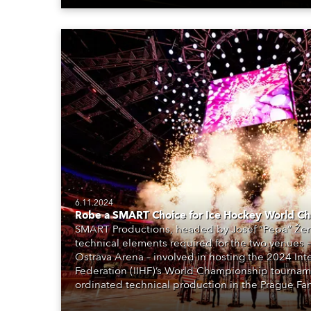
6.11.2024
Robe a SMART Choice for Ice Hockey World Ch
SMART Productions, headed by Josef “Pepa” Žení
technical elements required for the two venues 
Ostrava Arena – involved in hosting the 2024 Int
Federation (IIHF)’s World Championship tournam
ordinated technical production in the Prague Fa