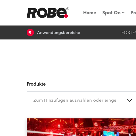
Home
Spot On
Pr
Anwendungsbereiche
FORTE
Messen & E
Technische 
NRG (Next R
Germany
Produkte
iSeries
Zum Hinzufügen auswählen oder eingeben
Tipps, Trick
RoboSpot Tu
Robe On Loc