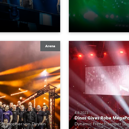
Arena
4.8.2023
Dinos Gives Robe MegaPo
 Christopher von Deylen
Dynamic French rapper Dino