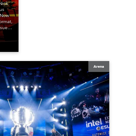
Nick
us
 (Now
ormat,
rsue
Arena