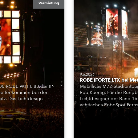
Vermietung
9.6.2026
ROBE iFORTE LTX bei Met
00 ROBE WTF!. 88 der IP-
Metallicas M72-Stadiontour
nwerfer kommen bei der
Rob Koenig. Für die Rundb
atz. Das Lichtdesign
Lichtdesigner der Band 16
achtfaches RoboSpot-Fern