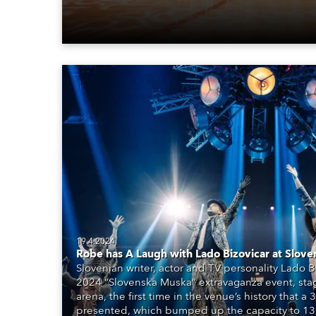
19.4.2024
Robe has A Laugh with Lado Bizovicar at Slov
Slovenian writer, actor and TV personality Lado 
2024 “Slovenska Muska” extravaganza event, stag
arena, the first time in the venue’s history that
presented, which bumped up the capacity to 13,0