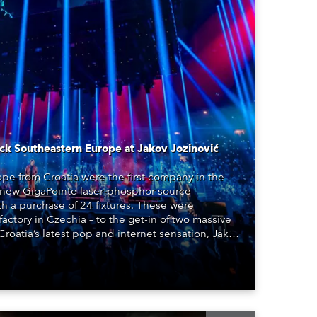
Deutschland
Frankreich
Tschechien und Slowakei
Internationaler Vertrieb
ck Southeastern Europe at Jakov Jozinović
Global
pe from Croatia were the first company in the
s new GigaPointe laser-phosphor source
Europa
th a purchase of 24 fixtures. These were
factory in Czechia – to the get-in of two massive
roatia’s latest pop and internet sensation, Jakov
Russischsprachige Gebiete
Lateinamerika
Business Development