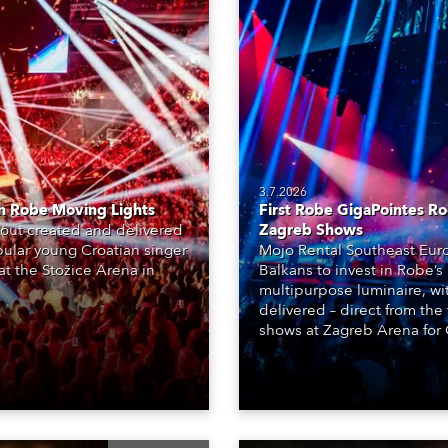
e Road
ng's technology SHED
ighting
ime
3.7.2026
th Robe Moving Lights
First Robe GigaPointes Ro
kout created and delivered
Zagreb Shows
utschland
ular young Croatian singer
Mojo Rental Southeast Euro
at the Stožice Arena in
Balkans to invest in Robe’
multipurpose luminaire, wi
delivered – direct from the 
shows at Zagreb Arena for C
Jozinović.