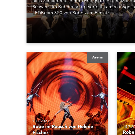
alias Schiller mit seinem Erfolgsprojekt im Mai 
Schweiz. Im Bühnensetup verteilt kamen insges
LEDBeam 350 von Robe zum Einsatz.
Arena
18.7.2023
Robe im Rausch von Helene
14.7.2
Robe 
Fischer