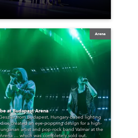
Arena
obe at Budapest Arena
Geszler from Budapest, Hungary-based lighting
udios created an eye-popping design for a high-
Hungarian artist and pop-rock band Valmar at the
Arena … which was completely sold out.