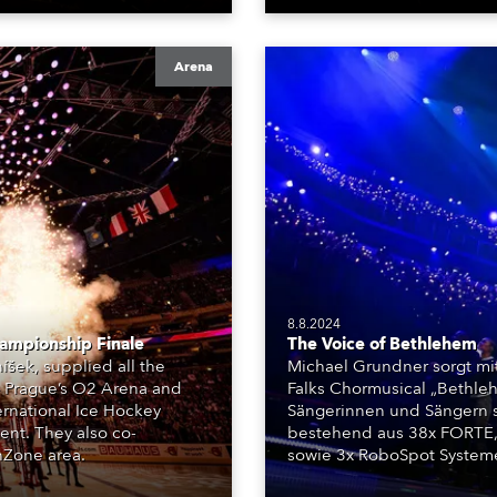
Arena
8.8.2024
ampionship Finale
The Voice of Bethlehem
šek, supplied all the
Michael Grundner sorgt mit
– Prague’s O2 Arena and
Falks Chormusical „Bethle
ernational Ice Hockey
Sängerinnen und Sängern s
ent. They also co-
bestehend aus 38x FORTE, 
nZone area.
sowie 3x RoboSpot Systeme