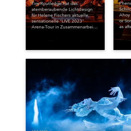
Pheno
Tim Routledge hat das
Schil
atemberaubende Lichtdesign
Ahoy 
für Helene Fischers aktuelle,
or So
sensationelle "LIVE 2023"
as af
Arena-Tour in Zusammenarbeit
solo 
mit dem Cirque du Soleil
entworfen. Die Tour - eine
energiegeladene 360-Grad-
Produktion inklusive waghalsiger
Akrobatik und perfekter
musikalischer Performance - läuft
noch bis zum Herbst durch
Deutschland, Österreich und
die Schweiz und ist bis auf
wenige Restkarten komplett
ausverkauft.