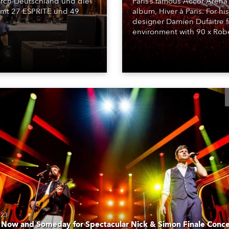
durch Deutschland und die
Paris’s famous Accor Arena 
amt 27 ESPRITE und 49
album, Hiver à Paris. For his
designer Damien Dufaitre 
environment with 90 x Robe
023
Now and Someday for Spectacular Nick & Simon Finale Conce