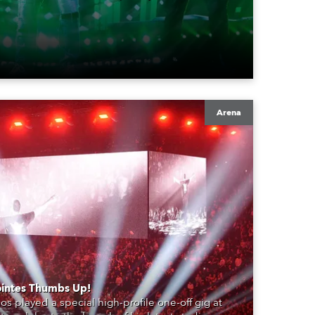
Arena
intes Thumbs Up!
s played a special high-profile one-off gig at