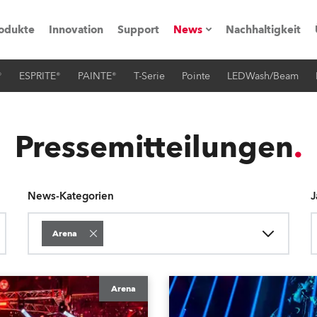
odukte
Innovation
Support
News
Nachhaltigkeit
®
ESPRITE®
PAINTE®
T-Serie
Pointe
LEDWash/Beam
vents
Pressemitteilungen
Trainings & Workshops
Referenz
Pressemitteilungen
obe Generation)
News-Kategorien
J
Arena
s und Tutorials
torials
Arena
ation