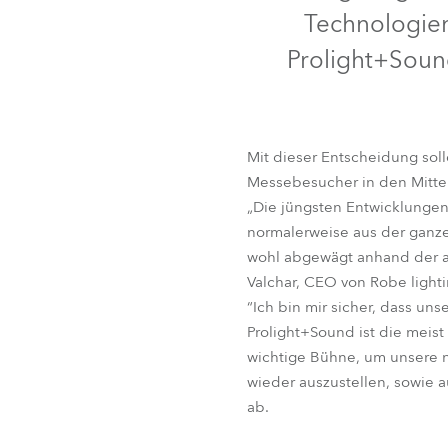
Technologien
Robe On Th
Prolight+Sound
Robe lighti
ProMotion L
Mit dieser Entscheidung sol
Messebesucher in den Mittel
Robe Marit
„Die jüngsten Entwicklungen
normalerweise aus der ganze
Avolites De
wohl abgewägt anhand der ak
Valchar, CEO von Robe lighti
“Ich bin mir sicher, dass un
Prolight+Sound ist die meis
wichtige Bühne, um unsere n
wieder auszustellen, sowie a
ab.