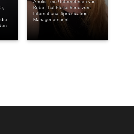
Anolis - ein Unternehmen von
5,
Robe - hat Eloise Reed zum
International Specification
 die
Manager ernannt
den