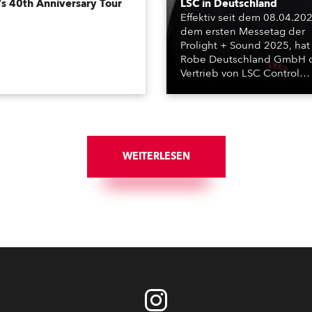
’s 40th Anniversary Tour
LSC in Deutschland
Effektiv seit dem 08.04.202
dem ersten Messetag der
Prolight + Sound 2025, hat
Robe Deutschland GmbH 
Vertrieb von LSC Control
Systems in Deutschland
übernommen.
WEITERLESEN