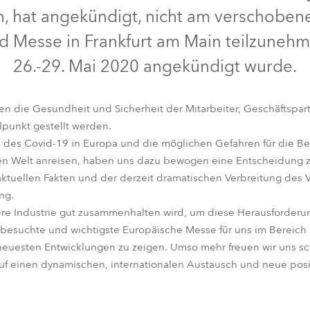
, hat angekündigt, nicht am verschoben
e Road
 Messe in Frankfurt am Main teilzunehm
ng's technology SHED
26.-29. Mai 2020 angekündigt wurde.
ighting
len die Gesundheit und Sicherheit der Mitarbeiter, Geschäftspa
punkt gestellt werden.
ime
 des Covid-19 in Europa und die möglichen Gefahren für die Bes
n Welt anreisen, haben uns dazu bewogen eine Entscheidung zu
utschland
tuellen Fakten und der derzeit dramatischen Verbreitung des V
ng.
sere Industrie gut zusammenhalten wird, um diese Herausforderu
t besuchte und wichtigste Europäische Messe für uns im Bereich 
euesten Entwicklungen zu zeigen. Umso mehr freuen wir uns sch
uf einen dynamischen, internationalen Austausch und neue positi