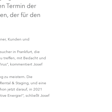
en Termin der
Deutschland
en, der für den
Frankreich
Tschechien und Slowakei
rtner, Kunden und
Internationaler Vertrieb
ucher in Frankfurt, die
 treffen, mit Bedacht und
Global
irus“, kommentiert Josef
Europa
ng zu meistern. Die
Rental & Staging, und eine
Russischsprachige Gebiete
on jetzt darauf, in 2021
ve Energie!“, schließt Josef
Lateinamerika
Business Development