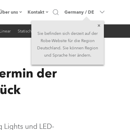
Über uns
Kontakt
Germany
/
DE
Linear
Statisch
iSerie
Architektur
Firmenprofil
Hauptsitz
Sie befinden sich derzeit auf der
Robe-Website für die Region
Made in the EU
Hauptsitz & Werk
Deutschland. Sie können Region
und Sprache hier ändern.
RSS
Eigentümer
Niederlassungen
termin der
Geschichte
Nordamerika und Karibik
rück
Jobs
Mittlerer Osten
Kariéra (CZ)
Asien & Pazifikregion
Rechtliches
Vereinigtes Königreich und
ng Lights und LED-
Irland