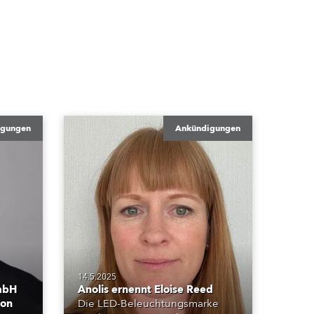
igungen
Ankündigungen
14.5.2025
mbH
Anolis ernennt Eloise Reed
von
Die LED-Beleuchtungsmarke