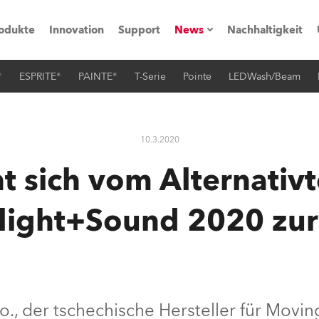
odukte
Innovation
Support
News
Nachhaltigkeit
®
ESPRITE®
PAINTE®
T-Serie
Pointe
LEDWash/Beam
vents
Pressemitteilungen
Trainings & Workshops
Referenz
10.3.2020
obe Generation)
t sich vom Alternativ
light+Sound 2020 zu
s und Tutorials
torials
.o., der tschechische Hersteller für Movi
ation