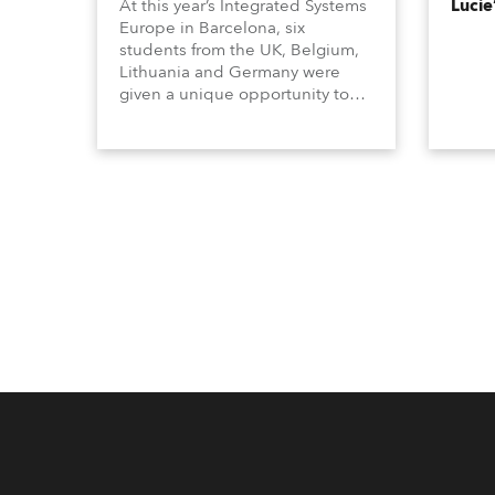
At this year’s Integrated Systems
Lucie
Europe in Barcelona, six
students from the UK, Belgium,
Lithuania and Germany were
given a unique opportunity to
become part of the ROBE team
for the full duration of the
exhibition.