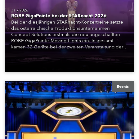
31.7.2026
ROBE GigaPointe bei der STARnacht 2026
Bei der diesjährigen STARnacht-Konzertreihe setzte
das österreichische Produktionsunternehmen
Concept Solutions erstmals die neu angeschafften
ROBE GigaPointe-Moving-Lights ein. Insgesamt
kamen 32 Geräte bei der zweiten Veranstaltung der
Reihe am Wörthersee in Klagenfurt zum Einsatz.
Ergänzt wurden sie durch iFORTE, iPAINTE LTM,
Spiider und iSpiider aus dem Mietpark des
Unternehmens.
Events