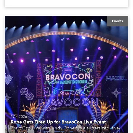
Events
17.4.2026
Robe Gets Fired Up for BravoCon Live Event
BravoCon Live with Andy Cohen is a supersized, five-