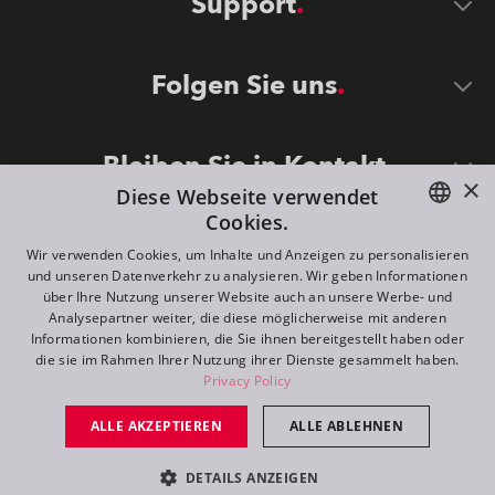
Support
Folgen Sie uns
Bleiben Sie in Kontakt
×
Diese Webseite verwendet
Cookies.
ENGLISH
Wir verwenden Cookies, um Inhalte und Anzeigen zu personalisieren
und unseren Datenverkehr zu analysieren. Wir geben Informationen
DE
über Ihre Nutzung unserer Website auch an unsere Werbe- und
Analysepartner weiter, die diese möglicherweise mit anderen
FR
Informationen kombinieren, die Sie ihnen bereitgestellt haben oder
©
2026
ROBE lighting s.r.o.
die sie im Rahmen Ihrer Nutzung ihrer Dienste gesammelt haben.
RU
Privacy Policy
All rights reserved. Created by
Appio
ALLE AKZEPTIEREN
ALLE ABLEHNEN
Switch to desktop mode
DETAILS ANZEIGEN