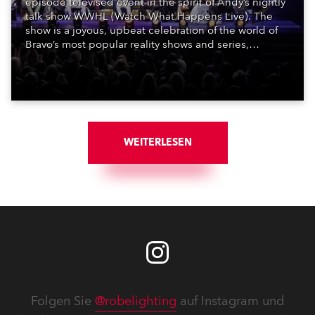
episode televised event in the spirit of Andy’s nightly
talk show WWHL (Watch What Happens Live). The
show is a joyous, upbeat celebration of the world of
Bravo’s most popular reality shows and series,
featuring the stars and celebrities (Bravolebrities)
who make them rock.
WEITERLESEN
Folgen Sie
@robelighting
auf Instagram und