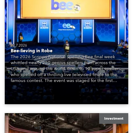
29.7.2026
Bee-lieving in Robe
The 2026 Scripps National Spelling Bee final week
whittled nearly 250 genius spellers from across the
USA and around the world down to 10 super spellers
who spelled off a thrilling live televised finale to the
famous contest. The event was staged for the first
time in a new venue, the DAR Constitution Hall in
Washington DC.
Investment