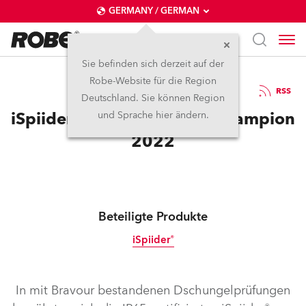
GERMANY / GERMAN
Sie befinden sich derzeit auf der
Robe-Website für die Region
2.9.2022
RSS
Deutschland. Sie können Region
iSpiider ist der Dschungelchampion
und Sprache hier ändern.
2022
Beteiligte Produkte
iSpiider®
IP65
Abgekündigt
In mit Bravour bestandenen Dschungelprüfungen