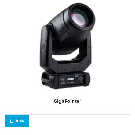
GigaPointe®
IP65