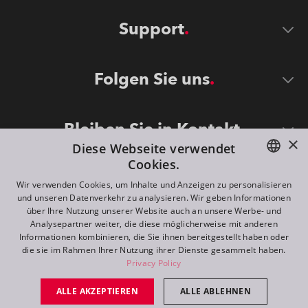
Support
Folgen Sie uns
Bleiben Sie in Kontakt
×
Diese Webseite verwendet
Cookies.
ENGLISH
Wir verwenden Cookies, um Inhalte und Anzeigen zu personalisieren
und unseren Datenverkehr zu analysieren. Wir geben Informationen
DE
über Ihre Nutzung unserer Website auch an unsere Werbe- und
Analysepartner weiter, die diese möglicherweise mit anderen
FR
Informationen kombinieren, die Sie ihnen bereitgestellt haben oder
©
2026
ROBE lighting s.r.o.
die sie im Rahmen Ihrer Nutzung ihrer Dienste gesammelt haben.
RU
Privacy Policy
All rights reserved. Created by
Appio
ALLE AKZEPTIEREN
ALLE ABLEHNEN
Switch to desktop mode