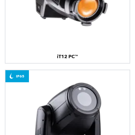
iT12 PC™
IP65