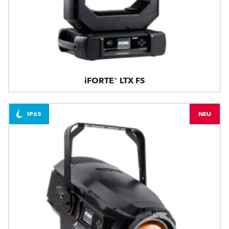
iFORTE® LTX FS
IP65
NEU