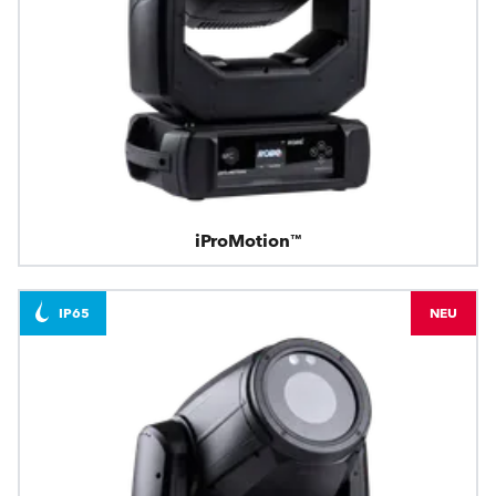
iProMotion™
IP65
NEU