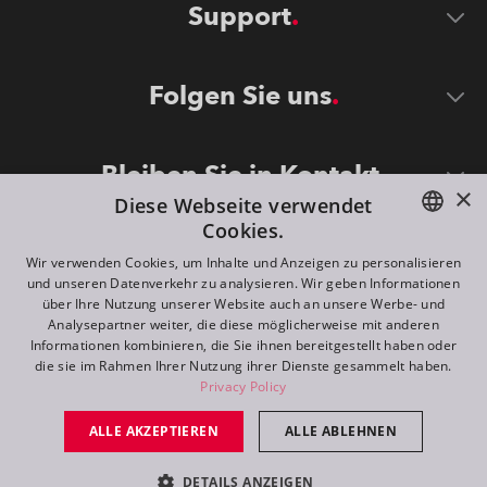
Support
Folgen Sie uns
Bleiben Sie in Kontakt
×
Diese Webseite verwendet
Cookies.
ENGLISH
Wir verwenden Cookies, um Inhalte und Anzeigen zu personalisieren
und unseren Datenverkehr zu analysieren. Wir geben Informationen
DE
über Ihre Nutzung unserer Website auch an unsere Werbe- und
Analysepartner weiter, die diese möglicherweise mit anderen
FR
Informationen kombinieren, die Sie ihnen bereitgestellt haben oder
©
2026
ROBE lighting s.r.o.
die sie im Rahmen Ihrer Nutzung ihrer Dienste gesammelt haben.
RU
Privacy Policy
All rights reserved. Created by
Appio
ALLE AKZEPTIEREN
ALLE ABLEHNEN
Switch to desktop mode
DETAILS ANZEIGEN