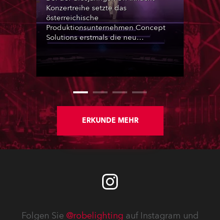
Konzertreihe setzte das
österreichische
Produktionsunternehmen Concept
Solutions erstmals die neu
angeschafften ROBE GigaPointe-
Moving-Lights ein. Insgesamt kamen
32 Geräte bei der zweiten
Veranstaltung der Reihe am
Wörthersee in Klagenfurt zum
Einsatz. Ergänzt wurden sie durch
iFORTE, iPAINTE LTM, Spiider und
iSpiider aus dem Mietpark des
ERKUNDE MEHR
Unternehmens.
Folgen Sie
@robelighting
auf Instagram und