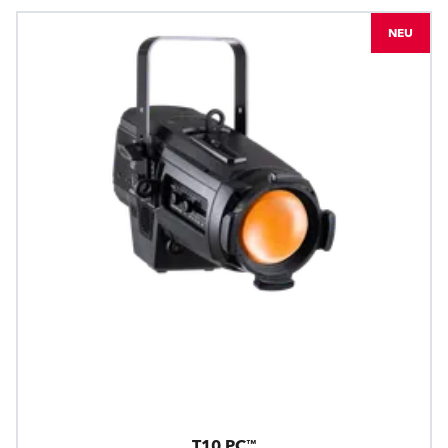
NEU
T10 PC™