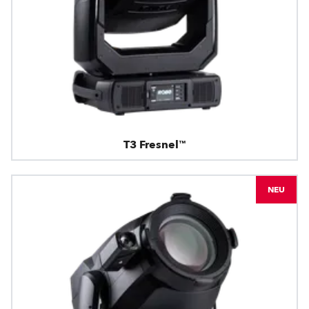
T3 Fresnel™
NEU