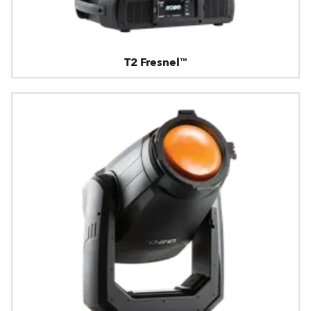
T2 Fresnel™