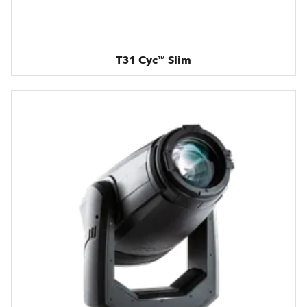
T31 Cyc™ Slim