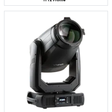
iT12 Profile™