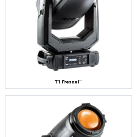
T1 Fresnel™