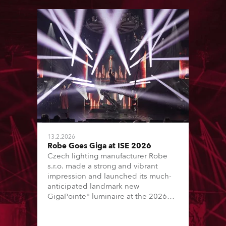
13.2.2026
Robe Goes Giga at ISE 2026
Czech lighting manufacturer Robe
s.r.o. made a strong and vibrant
impression and launched its much-
anticipated landmark new
GigaPointe® luminaire at the 2026
Integrated Systems Europe (ISE)
expo in Barcelona last week.