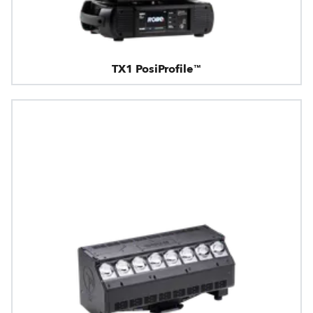
TX1 PosiProfile™