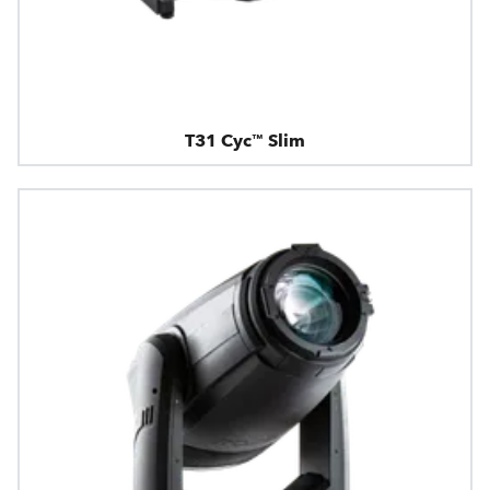
T31 Cyc™ Slim