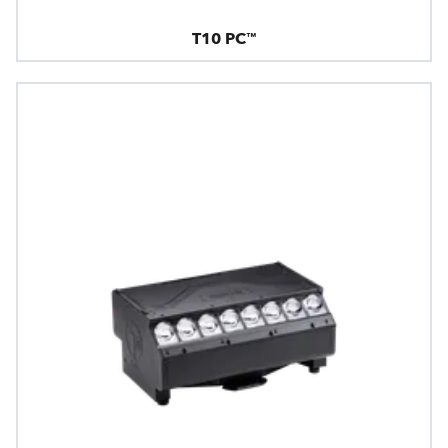
T10 PC™