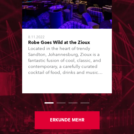
8.11.2022
Robe Goes Wild at the Zioux
Located in the heart of trendy
Sandton, Johannesburg, Zioux is a
fantastic fusion of cool, classic, and
contemporary, a carefully curated
cocktail of food, drinks and music
with a funky lounge vibe and unique
interior design inspired by some of
the magnificent animals, attributes
and energy that make Africa
amazing!
ERKUNDE MEHR