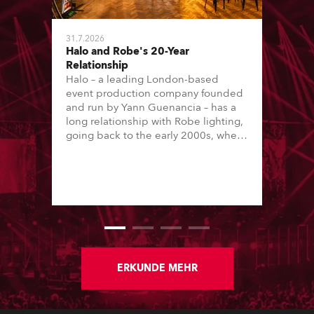
31.7.2026
Halo and Robe's 20-Year
Relationship
Halo – a leading London-based
event production company founded
and run by Yann Guenancia – has a
long relationship with Robe lighting,
going back to the early 2000s, when
the company first invested in a set of
20 x Robe ColorSpot 1200E ATs.
ERKUNDE MEHR